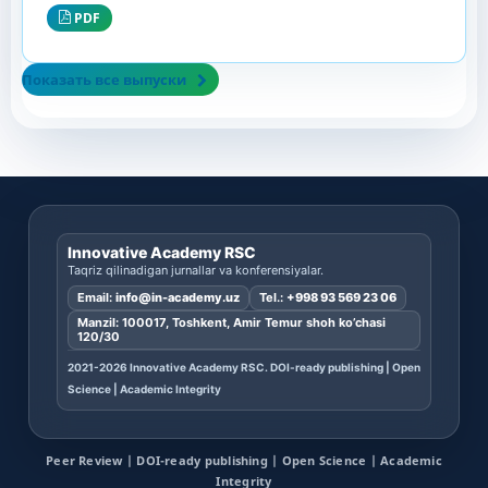
PDF
Показать все выпуски
Innovative Academy RSC
Taqriz qilinadigan jurnallar va konferensiyalar.
Email:
info@in-academy.uz
Tel.:
+998 93 569 23 06
Manzil: 100017, Toshkent, Amir Temur shoh ko’chasi
120/30
2021-2026 Innovative Academy RSC. DOI-ready publishing | Open
Science | Academic Integrity