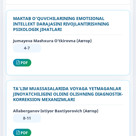
MAKTAB O‘QUVCHILARINING EMOTSIONAL
INTELLEKT DARAJASINI RIVOJLANTIRISHNING
PSIXOLOGIK JIHATLARI
Jumayeva Mashxura O‘tkirovna (Автор)
4-7
PDF
TA’LIM MUASSASALARIDA VOYAGA YETMAGANLAR
JINOYATCHILIGINI OLDINI OLISHNING DIAGNOSTIK-
KORREKSION MEXANIZMLARI
Allaberganov Ixtiyor Baxtiyorovich (Автор)
8-11
PDF