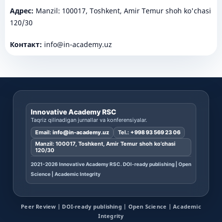
Адрес:
Manzil: 100017, Toshkent, Amir Temur shoh ko'chasi
120/30
Контакт:
info@in-academy.uz
Innovative Academy RSC
Taqriz qilinadigan jurnallar va konferensiyalar.
Email:
info@in-academy.uz
Tel.:
+998 93 569 23 06
Manzil: 100017, Toshkent, Amir Temur shoh ko’chasi
120/30
2021-2026 Innovative Academy RSC. DOI-ready publishing | Open
Science | Academic Integrity