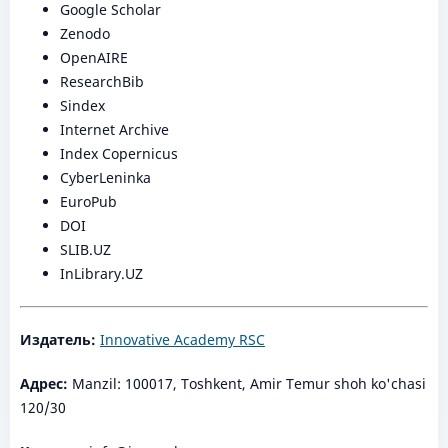
Google Scholar
Zenodo
OpenAIRE
ResearchBib
Sindex
Internet Archive
Index Copernicus
CyberLeninka
EuroPub
DOI
SLIB.UZ
InLibrary.UZ
Издатель:
Innovative Academy RSC
Адрес:
Manzil: 100017, Toshkent, Amir Temur shoh ko'chasi
120/30