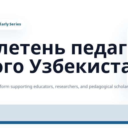
летень педаг
ого Узбекист