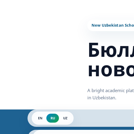
Бюл
нов
EN
RU
UZ