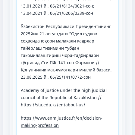
13.01.2021 й., 06/21/6134/0021-сон;
13.04.2021 й., 06/21/6206/0339-сон
Ўзбекистон Республикаси Президентининг
2025йил 21 августдаги “Одил судлов
соҳасида юқори малакали кадрлар
тайёрлаш тизимини тубдан
такомиллаштириш чора-тадбирлари
тўғрисида”ги ПФ–141-сон Фармони //
Қонунчилик маълумотлари миллий базаси,
23.08.2025 й., 06/25/141/0772-сон
Academy of justice under the high judicial
council of the Republic of Kazakhstan //
https://sta.edu.kz/en/about-us/
https://www.enm.justice.fr/en/decision-
making-profession