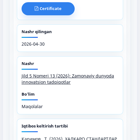
Certificate
Nashr qilingan
2026-04-30
Nashr
Jild 5 Nomeri 13 (2026): Zamonaviy dunyoda
innovatsion tadqiqotlar
Bo'lim
Maqolalar
Iqtibos keltirish tartibi
Каримов , Т. (2026). ХАЛҚАРО СТАНДАРТЛАР