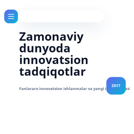
Zamonaviy
dunyoda
innovatsion
tadqiqotlar