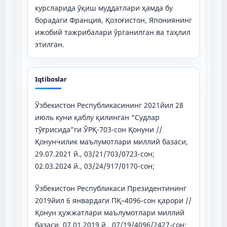
курсларида ўқиш муддатлари ҳамда бу
борадаги Франция, Қозоғистон, Япониянинг
ижобий тажрибалари ўрганилган ва таҳлил
этилган.
Iqtiboslar
Ўзбекистон Республикасининг 2021йил 28
июль куни қаблу қилинган “Судлар
тўғрисида”ги ЎРҚ-703-сон Қонуни //
Қонунчилик маълумотлари миллий базаси,
29.07.2021 й., 03/21/703/0723-сон;
02.03.2024 й., 03/24/917/0170-сон;
Ўзбекистон Республикаси Президентининг
2019йил 6 январдаги ПҚ–4096-сон қарори //
Қонун ҳужжатлари маълумотлари миллий
базаси, 07.01.2019 й., 07/19/4096/2427-сон;