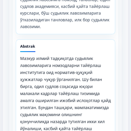
судлов академияси, касбий қайта тайёрлаш
курслари, бўш судьялик лавозимларига
ўтказиладиган танловлар, илк бор судьялик
лавозими.
Abstrak
Мазкур илмий тадқиқотда судьялик
лавозимларига номзодларни тайёрлаш
институтига оид норматив-ҳуқуқий
ҳужжатлар чуқур ўрганилган. Шу билан
бирга, одил судлов соҳасида юқори
малакали кадрлар тайёрлаш тизимида
амалга оширилган ижобий ислоҳотлар қайд
этилган. Бундан ташқари, мамлакатимизда
судьялик мақомини олишнинг
қонунчиликда назарда тутилган икки хил
йўналиши, касбий қайта тайёрлаш