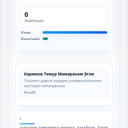
0
Downloads
Views
Downloads
Каримов Темур Мамарахим ўғли
Тошкент давлат юридик университетининг
мустақил изланувчиси
Muallif
;
судьялик лавозимга номзод, талаблар, Одил