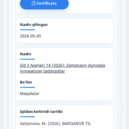
Certificate
Nashr qilingan
2026-05-05
Nashr
Jild 5 Nomeri 14 (2026): Zamonaviy dunyoda
innovatsion tadqiqotlar
Bo'lim
Maqolalar
Iqtibos keltirish tartibi
Valijonova, M. (2026). BARQAROR TIL