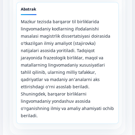
Abstrak
Mazkur tezisda barqaror til birliklarida
lingvomadaniy kodlarning ifodalanishi
masalasi magistrlik dissertatsiyasi doirasida
o‘tkazilgan ilmiy amaliyot (stajirovka)
natijalari asosida yoritiladi. Tadqiqot
jarayonida frazeologik birliklar, maqol va
matallarning lingvomadaniy xususiyatlari
tahlil qilinib, ularning milliy tafakkur,
qadriyatlar va madaniy an’analarni aks
ettirishdagi o‘rni asoslab beriladi.
Shuningdek, barqaror birliklarni
lingvomadaniy yondashuv asosida
o‘rganishning ilmiy va amaliy ahamiyati ochib
beriladi.