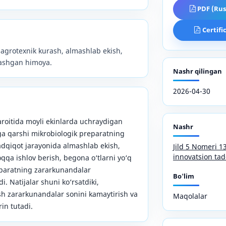
PDF (Rus
Certifi
 agrotexnik kurash, almashlab ekish,
lashgan himoya.
Nashr qilingan
2026-04-30
roitida moyli ekinlarda uchraydigan
Nashr
ga qarshi mikrobiologik preparatning
Tadqiqot jarayonida almashlab ekish,
Jild 5 Nomeri 
innovatsion tad
qa ishlov berish, begona o‘tlarni yo‘q
eparatning zararkunandalar
Bo'lim
di. Natijalar shuni ko‘rsatdiki,
sh zararkunandalar sonini kamaytirish va
Maqolalar
rin tutadi.