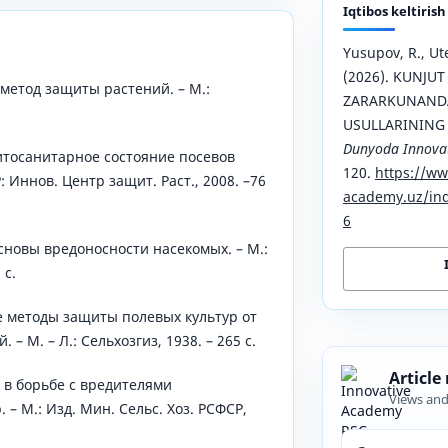
Iqtibos keltirish
Yusupov, R., Ut
(2026). KUNJUT
метод защиты растений. – М.:
ZARARKUNANDA
USULLARINING
Dunyoda Innovat
итосанитарное состояние посевов
120.
https://ww
: Иннов. Центр защит. Раст., 2008. –76
academy.uz/ind
6
сновы вредоносности насекомых. – М.:
 с.
е методы защиты полевых культур от
– М. – Л.: Сельхозгиз, 1938. – 265 с.
Article
и в борьбе с вредителями
Views an
 – М.: Изд. Мин. Сельс. Хоз. РСФСР,