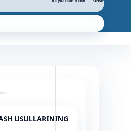
Ro'yxatdan o'tish
Kirish
Qidiruv
alar
ASH USULLARINING