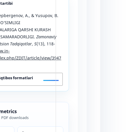
 tartibi
epbergenov, A., & Yusupov, B.
 O‘SIMLIGI
LARIGA QARSHI KURASH
 SAMARADORLIGI.
Zamonaviy
sion Tadqiqotlar
,
5
(13), 118-
w.in-
ex.php/ZDIT/article/view/3947
Iqtibos formatlari
 metrics
d PDF downloads