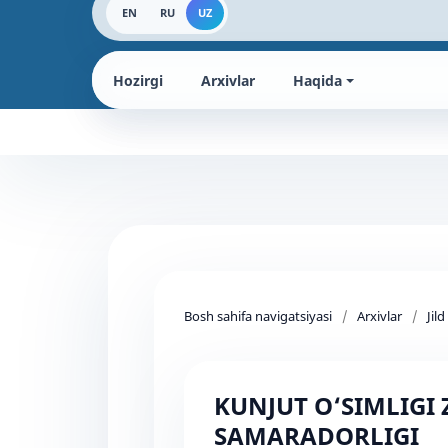
EN
RU
UZ
Hozirgi
Arxivlar
Haqida
Bosh sahifa navigatsiyasi
/
Arxivlar
/
Jil
KUNJUT O‘SIMLIG
SAMARADORLIGI