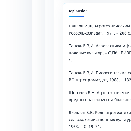
Iqtiboslar
Павлов И.Ф. Агротехнический 
Россельхозиздат, 1971. – 206 с.
Танский В.И. Агротехника и ф
полевых культур. – С.Пб.: ВИЗР
с.
Танский В.И. Биологические о
ВО Агропромиздат, 1988. – 182
Щеголев В.Н. Агротехнически
вредных насекомых и болезней. 
Яковлев Б.В. Роль агротехник
сельскохозяйственных культур.
1963. – С. 19–71.