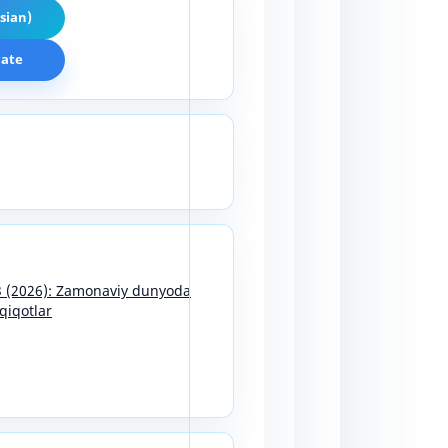
sian)
cate
13 (2026): Zamonaviy dunyoda
qiqotlar