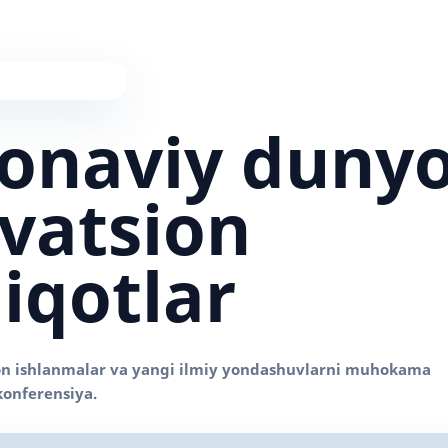
onaviy duny
vatsion
iqotlar