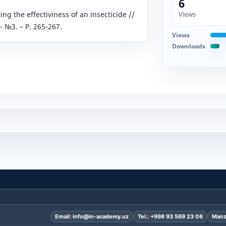
6
Views
g the effectiviness of an insecticide //
 - №3. – P. 265-267.
Views
Downloads
Email:
info@in-academy.uz
Tel.:
+998 93 569 23 06
Manz