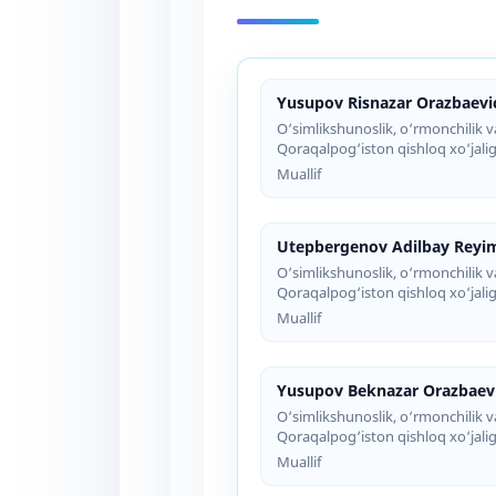
Yusupov Risnazar Orazbaevi
O‘simlikshunoslik, o‘rmonchilik va
Qoraqalpog‘iston qishloq xo‘jalig
Muallif
Utepbergenov Adilbay Reyi
O‘simlikshunoslik, o‘rmonchilik va
Qoraqalpog‘iston qishloq xo‘jalig
Muallif
Yusupov Beknazar Orazbaev
O‘simlikshunoslik, o‘rmonchilik va
Qoraqalpog‘iston qishloq xo‘jalig
Muallif