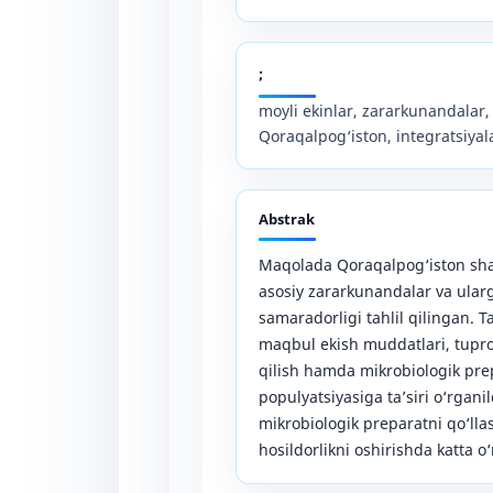
;
moyli ekinlar, zararkunandalar,
Qoraqalpog‘iston, integratsiya
Abstrak
Maqolada Qoraqalpog‘iston sha
asosiy zararkunandalar va ular
samaradorligi tahlil qilingan. 
maqbul ekish muddatlari, tuproq
qilish hamda mikrobiologik pr
populyatsiyasiga ta’siri o‘rganil
mikrobiologik preparatni qo‘lla
hosildorlikni oshirishda katta o‘