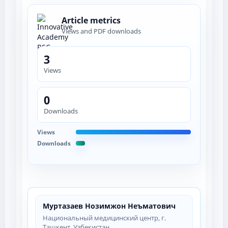
Article metrics
Views and PDF downloads
3
Views
0
Downloads
Views
Downloads
Муртазаев Нозимжон Неъматович
Национальный медицинский центр, г.
Ташкент, Узбекистан