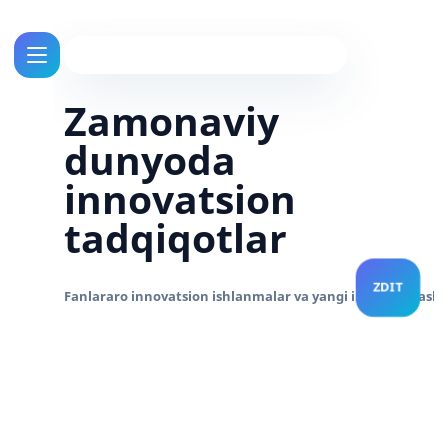
Zamonaviy
dunyoda
innovatsion
tadqiqotlar