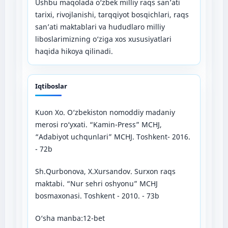
Ushbu maqolada o‘zbek milliy raqs san’ati
tarixi, rivojlanishi, tarqqiyot bosqichlari, raqs
san’ati maktablari va hududlaro milliy
liboslarimizning o‘ziga xos xususiyatlari
haqida hikoya qilinadi.
Iqtiboslar
Kuon Xo. O‘zbekiston nomoddiy madaniy
merosi ro‘yxati. “Kamin-Press” MCHJ,
“Adabiyot uchqunlari” MCHJ. Toshkent- 2016.
- 72b
Sh.Qurbonova, X.Xursandov. Surxon raqs
maktabi. “Nur sehri oshyonu” MCHJ
bosmaxonasi. Toshkent - 2010. - 73b
O‘sha manba:12-bet