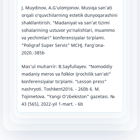
J. Muydinov, A.G‘ulomjonov. Musiqa san’ati
orqali o‘quvchilarning estetik dunyoqarashini
shakllantirish. “Madaniyat va san’at tizimi
sohalarining ustuvor yo‘nalishlari, muammo
va yechimlari” konferensiyalar to‘plami.
“Poligraf Super Servis” MCHJ. Farg‘ona-
2020.-385b
Mas’ul muharrir: B.Sayfullayev. “Nomoddiy
madaniy meros va folklor ijrochilik san’ati”
konferensiyalar to‘plami. “Lesson press”
nashryoti. Toshkent2016. - 260b 6. M.
Tojimetova. “Yangi O‘zbekiston” gazetasi. №
43 (565), 2022-yil 1-mart. - 6b