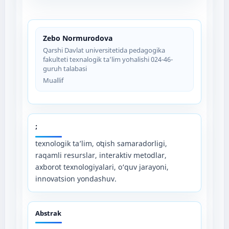
Zebo Normurodova
Qarshi Davlat universitetida pedagogika
fakulteti texnalogik taʼlim yoʻnalishi 024-46-
guruh talabasi
Muallif
;
texnologik taʼlim, oʻqish samaradorligi,
raqamli resurslar, interaktiv metodlar,
axborot texnologiyalari, o‘quv jarayoni,
innovatsion yondashuv.
Abstrak