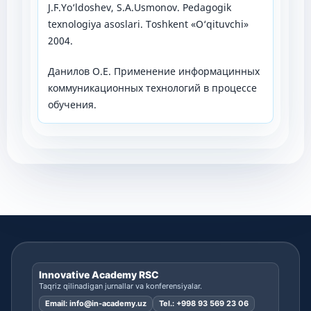
J.Ϝ.Yo‘ldoshev, S.A.Usmonov. Pedagogik
texnologiya asoslari. Toshkent «O‘qituvchi»
2004.
Данилов О.Е. Применение информацинных
коммуникационных технологий в процессе
обучения.
Innovative Academy RSC
Taqriz qilinadigan jurnallar va konferensiyalar.
Email:
info@in-academy.uz
Tel.:
+998 93 569 23 06