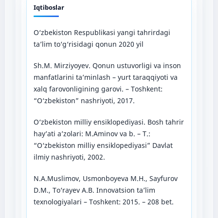
Iqtiboslar
O‘zbekiston Respublikasi yangi tahrirdagi
ta’lim to‘g‘risidagi qonun 2020 yil
Sh.M. Mirziyoyev. Qonun ustuvorligi va inson
manfatlarini ta’minlash – yurt taraqqiyoti va
xalq farovonligining garovi. – Toshkent:
“O‘zbekiston” nashriyoti, 2017.
O‘zbekiston milliy ensiklopediyasi. Bosh tahrir
hay’ati a’zolari: M.Aminov va b. – T.:
“O‘zbekiston milliy ensiklopediyasi” Davlat
ilmiy nashriyoti, 2002.
N.A.Muslimov, Usmonboyeva M.H., Sayfurov
D.M., To‘rayev A.B. Innovatsion ta’lim
texnologiyalari – Toshkent: 2015. – 208 bet.