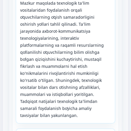
Mazkur maqolada texnologik taʼlim
vositalaridan foydalanish orqali
oʻquvchilarning oʻqish samaradorligini
oshirish yoʻllari tahlil qilinadi. Taʼlim
jarayonida axborot-kommunikatsiya
texnologiyalarining, interaktiv
platformalarning va raqamli resurslarning
qoʻllanilishi oʻquvchilarning bilim olishga
boʻlgan qiziqishini kuchaytirishi, mustaqil
fikrlash va muammolarni hal etish
ko‘nikmalarini rivojlantirishi mumkinligi
ko‘rsatib o‘tilgan. Shuningdek, texnologik
vositalar bilan dars oʻtishning afzalliklari,
muammolari va istiqbollari yoritilgan.
Tadqiqot natijalari texnologik taʼlimdan
samarali foydalanish boʻyicha amaliy
tavsiyalar bilan yakunlangan.