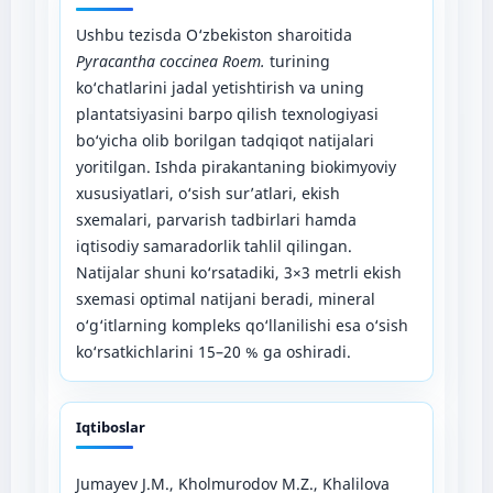
Ushbu tezisda O‘zbekiston sharoitida
Pyracantha coccinea Roem.
turining
ko‘chatlarini jadal yetishtirish va uning
plantatsiyasini barpo qilish texnologiyasi
bo‘yicha olib borilgan tadqiqot natijalari
yoritilgan. Ishda pirakantaning biokimyoviy
xususiyatlari, o‘sish sur’atlari, ekish
sxemalari, parvarish tadbirlari hamda
iqtisodiy samaradorlik tahlil qilingan.
Natijalar shuni ko‘rsatadiki, 3×3 metrli ekish
sxemasi optimal natijani beradi, mineral
o‘g‘itlarning kompleks qo‘llanilishi esa o‘sish
ko‘rsatkichlarini 15–20 % ga oshiradi.
Iqtiboslar
Jumayev J.M., Kholmurodov M.Z., Khalilova