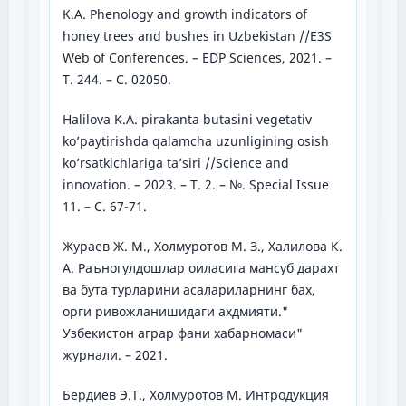
K.A. Phenology and growth indicators of
honey trees and bushes in Uzbekistan //E3S
Web of Conferences. – EDP Sciences, 2021. –
Т. 244. – С. 02050.
Halilova K.A. pirakanta butasini vegetativ
ko’paytirishda qalamcha uzunligining osish
ko’rsatkichlariga ta’siri //Science and
innovation. – 2023. – Т. 2. – №. Special Issue
11. – С. 67-71.
Жураев Ж. М., Холмуротов М. З., Халилова К.
А. Раъногулдошлар оиласига мансуб дарахт
ва бута турларини асалариларнинг бах,
орги ривожланишидаги ахдмияти."
Узбекистон aграр фани хабарномаси"
журнали. – 2021.
Бердиев Э.Т., Холмуротов М. Интродукция