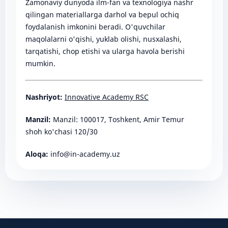
Zamonaviy dunyoda ilm-fan va texnologiya nashr
qilingan materiallarga darhol va bepul ochiq
foydalanish imkonini beradi. O'quvchilar
maqolalarni o'qishi, yuklab olishi, nusxalashi,
tarqatishi, chop etishi va ularga havola berishi
mumkin.
Nashriyot:
Innovative Academy RSC
Manzil:
Manzil: 100017, Toshkent, Amir Temur
shoh ko'chasi 120/30
Aloqa:
info@in-academy.uz