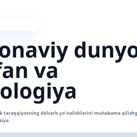
onaviy duny
fan va
ologiya