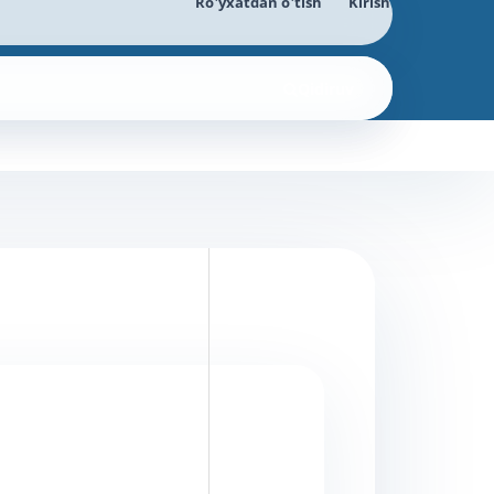
Ro'yxatdan o'tish
Kirish
Qidiruv