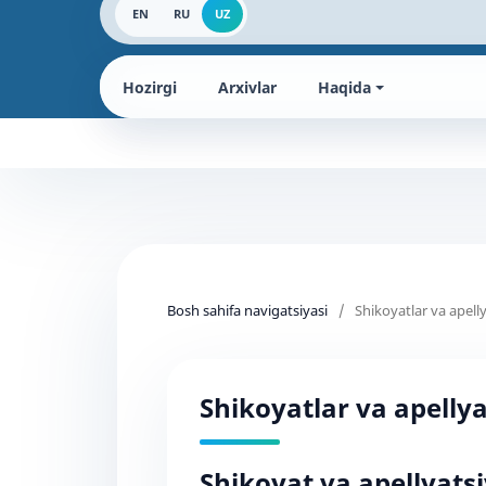
EN
RU
UZ
Hozirgi
Arxivlar
Haqida
Bosh sahifa navigatsiyasi
/
Shikoyatlar va apelly
Shikoyatlar va apellya
Shikoyat va apellyatsi