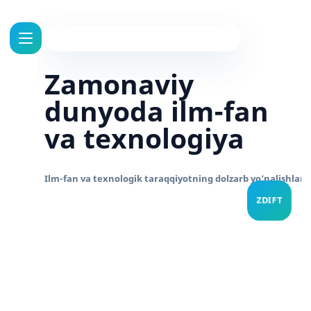
Zamonaviy
dunyoda ilm-fan
va texnologiya