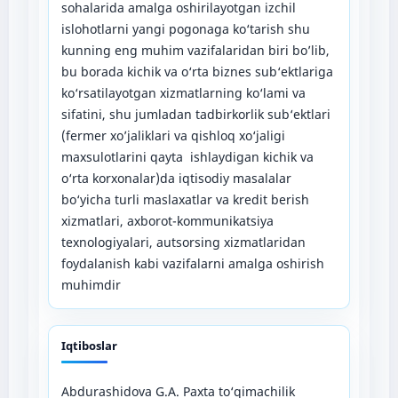
sohalarida amalga oshirilayotgan izchil
islohotlarni yangi pogonaga ko‘tarish shu
kunning eng muhim vazifalaridan biri bo’lib,
bu borada kichik va o‘rta biznes sub‘ektlariga
ko‘rsatilayotgan xizmatlarning ko‘lami va
sifatini, shu jumladan tadbirkorlik sub‘ektlari
(fermer xo’jaliklari va qishloq xo‘jaligi
maxsulotlarini qayta ishlaydigan kichik va
o‘rta korxonalar)da iqtisodiy masalalar
bo‘yicha turli maslaxatlar va kredit berish
xizmatlari, axborot-kommunikatsiya
texnologiyalari, autsorsing xizmatlaridan
foydalanish kabi vazifalarni amalga oshirish
muhimdir
Iqtiboslar
Abdurashidova G.A. Paxta to‘qimachilik