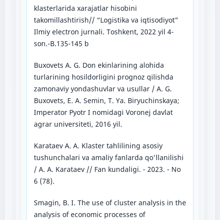
klasterlarida xarajatlar hisobini
takomillashtirish// “Logistika va iqtisodiyot”
Ilmiy electron jurnali. Toshkent, 2022 yil 4-
son.-B.135-145 b
Buxovets A. G. Don ekinlarining alohida
turlarining hosildorligini prognoz qilishda
zamonaviy yondashuvlar va usullar / A. G.
Buxovets, E. A. Semin, T. Ya. Biryuchinskaya;
Imperator Pyotr I nomidagi Voronej davlat
agrar universiteti, 2016 yil.
Karataev A. A. Klaster tahlilining asosiy
tushunchalari va amaliy fanlarda qo'llanilishi
/ A. A. Karataev // Fan kundaligi. - 2023. - No
6 (78).
Smagin, B. I. The use of cluster analysis in the
analysis of economic processes of