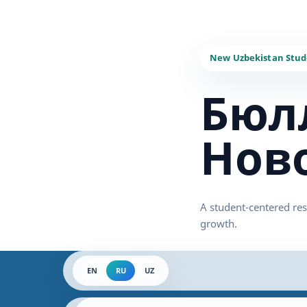
Бюл
Нов
EN
RU
UZ