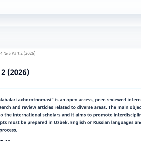
4 № 5 Part 2 (2026)
2 (2026)
alabalari axborotnomasi"
is an open access, peer-reviewed intern
earch and review articles related to diverse areas. The main object
to the international scholars and it aims to promote interdiscipli
ipts must be prepared in
Uzbek,
English
or
Russian
languages and
process.