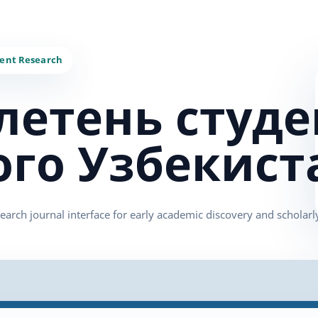
летень студе
ого Узбекист