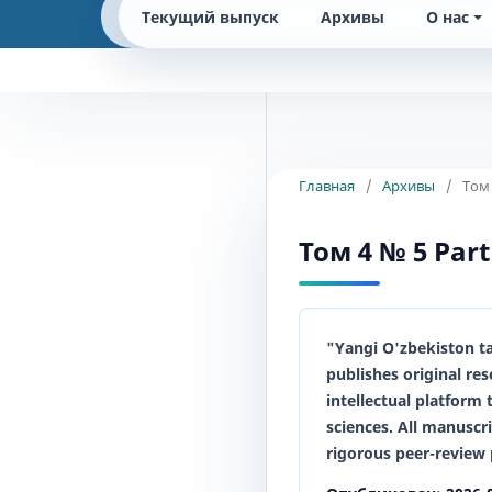
Текущий выпуск
Архивы
О нас
Главная
/
Архивы
/
Том 
Том 4 № 5 Part 
"Yangi O'zbekiston t
publishes original res
intellectual platform 
sciences. All manuscr
rigorous peer-review 