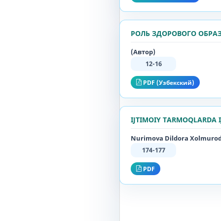
РОЛЬ ЗДОРОВОГО ОБРА
(Автор)
12-16
PDF (Узбекский)
IJTIMOIY TARMOQLARDA I
Nurimova Dildora Xolmurod 
174-177
PDF