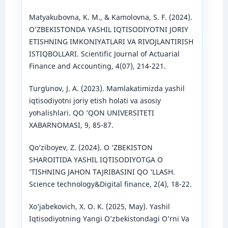
Matyakubovna, K. M., & Kamolovna, S. F. (2024).
O’ZBEKISTONDA YASHIL IQTISODIYOTNI JORIY
ETISHNING IMKONIYATLARI VA RIVOJLANTIRISH
ISTIQBOLLARI. Scientific Journal of Actuarial
Finance and Accounting, 4(07), 214-221.
Turgʻunov, J. A. (2023). Mamlakatimizda yashil
iqtisodiyotni joriy etish holati va asosiy
yoʻnalishlari. QO ‘QON UNIVERSITETI
XABARNOMASI, 9, 85-87.
Qo‘ziboyev, Z. (2024). O ‘ZBEKISTON
SHAROITIDA YASHIL IQTISODIYOTGA O
‘TISHNING JAHON TAJRIBASINI QO ‘LLASH.
Science technology&Digital finance, 2(4), 18-22.
Xo’jabekovich, X. O. K. (2025, May). Yashil
Iqtisodiyotning Yangi O’zbekistondagi O’rni Va