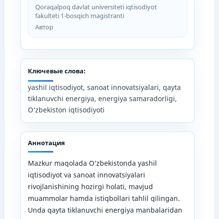
Qoraqalpoq davlat universiteti iqtisodiyot
fakulteti 1-bosqich magistranti
Автор
Ключевые слова:
yashil iqtisodiyot, sanoat innovatsiyalari, qayta
tiklanuvchi energiya, energiya samaradorligi,
O‘zbekiston iqtisodiyoti
Аннотация
Mazkur maqolada O‘zbekistonda yashil
iqtisodiyot va sanoat innovatsiyalari
rivojlanishining hozirgi holati, mavjud
muammolar hamda istiqbollari tahlil qilingan.
Unda qayta tiklanuvchi energiya manbalaridan