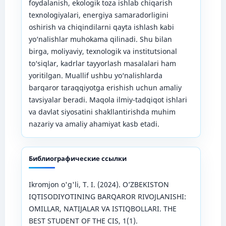
foydalanish, ekologik toza ishlab chiqarish
texnologiyalari, energiya samaradorligini
oshirish va chiqindilarni qayta ishlash kabi
yo‘nalishlar muhokama qilinadi. Shu bilan
birga, moliyaviy, texnologik va institutsional
to‘siqlar, kadrlar tayyorlash masalalari ham
yoritilgan. Muallif ushbu yo‘nalishlarda
barqaror taraqqiyotga erishish uchun amaliy
tavsiyalar beradi. Maqola ilmiy-tadqiqot ishlari
va davlat siyosatini shakllantirishda muhim
nazariy va amaliy ahamiyat kasb etadi.
Библиографические ссылки
Ikromjon o'g'li, T. I. (2024). O’ZBEKISTON
IQTISODIYOTINING BARQAROR RIVOJLANISHI:
OMILLAR, NATIJALAR VA ISTIQBOLLARI. THE
BEST STUDENT OF THE CIS, 1(1).