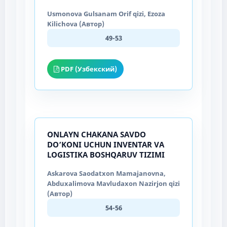
Usmonova Gulsanam Orif qizi, Ezoza
Kilichova (Автор)
49-53
PDF (Узбекский)
ONLAYN CHAKANA SAVDO
DO’KONI UCHUN INVENTAR VA
LOGISTIKA BOSHQARUV TIZIMI
Askarova Saodatxon Mamajanovna,
Abduxalimova Mavludaxon Nazirjon qizi
(Автор)
54-56