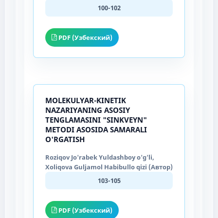
100-102
PDF (Узбекский)
MOLEKULYAR-KINETIK
NAZARIYANING ASOSIY
TENGLAMASINI "SINKVEYN"
METODI ASOSIDA SAMARALI
O'RGATISH
Roziqov Jo'rabek Yuldashboy o'g'li,
Xoliqova Guljamol Habibullo qizi (Автор)
103-105
PDF (Узбекский)