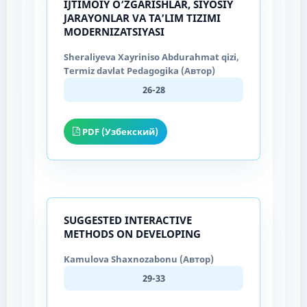
IJTIMOIY O‘ZGARISHLAR, SIYOSIY
JARAYONLAR VA TA’LIM TIZIMI
MODERNIZATSIYASI
Sheraliyeva Xayriniso Abdurahmat qizi,
Termiz davlat Pedagogika (Автор)
26-28
PDF (Узбекский)
SUGGESTED INTERACTIVE
METHODS ON DEVELOPING
Kamulova Shaxnozabonu (Автор)
29-33