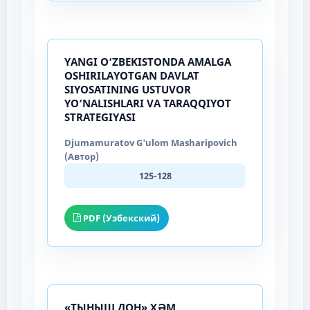
YANGI O‘ZBEKISTONDA AMALGA
OSHIRILAYOTGAN DAVLAT
SIYOSATINING USTUVOR
YO‘NALISHLARI VA TARAQQIYOT
STRATEGIYASI
Djumamuratov G'ulom Masharipovich
(Автор)
125-128
PDF (Узбекский)
«ТЫНЫШ ДОН» ҲӘМ