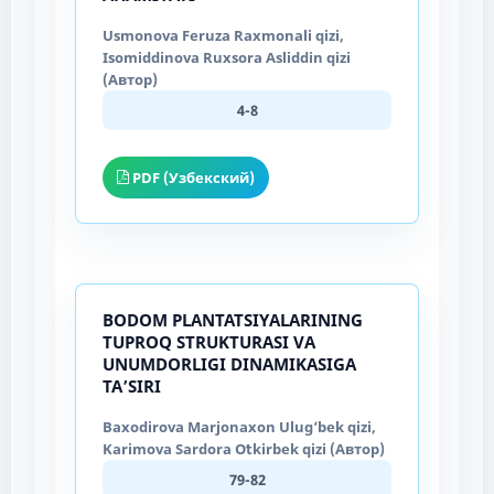
Usmonova Feruza Raxmonali qizi,
Isomiddinova Ruxsora Asliddin qizi
(Автор)
4-8
PDF (Узбекский)
BODOM PLANTATSIYALARINING
TUPROQ STRUKTURASI VA
UNUMDORLIGI DINAMIKASIGA
TA’SIRI
Baxodirova Marjonaxon Ulug‘bek qizi,
Karimova Sardora Oʻtkirbek qizi (Автор)
79-82