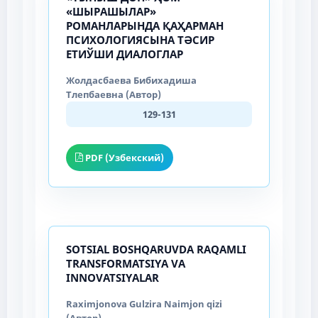
«ШЫРАШЫЛАР»
РОМАНЛАРЫНДА ҚАҲАРМАН
ПСИХОЛОГИЯСЫНА ТӘСИР
ЕТИЎШИ ДИАЛОГЛАР
Жолдасбаева Бибихадиша
Тлепбаевна (Автор)
129-131
PDF (Узбекский)
SOTSIAL BOSHQARUVDA RAQAMLI
TRANSFORMATSIYA VA
INNOVATSIYALAR
Raximjonova Gulzira Naimjon qizi
(Автор)