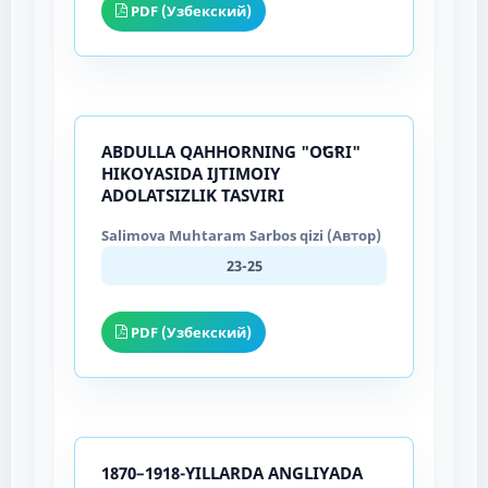
PDF (Узбекский)
ABDULLA QAHHORNING "OʻGʻRI"
HIKOYASIDA IJTIMOIY
ADOLATSIZLIK TASVIRI
Salimova Muhtaram Sarbos qizi (Автор)
23-25
PDF (Узбекский)
1870–1918-YILLARDA ANGLIYADA