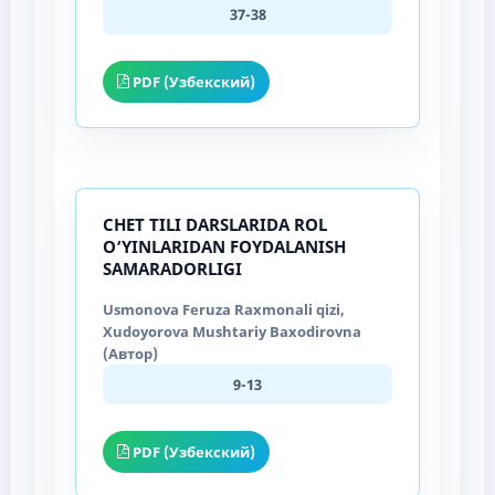
37-38
PDF (Узбекский)
CHET TILI DARSLARIDA ROL
O‘YINLARIDAN FOYDALANISH
SAMARADORLIGI
Usmonova Feruza Raxmonali qizi,
Xudoyorova Mushtariy Baxodirovna
(Автор)
9-13
PDF (Узбекский)