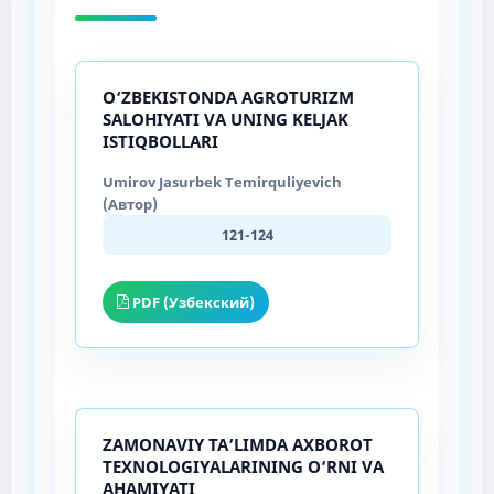
O‘ZBEKISTONDA AGROTURIZM
SALOHIYATI VA UNING KELJAK
ISTIQBOLLARI
Umirov Jasurbek Temirquliyevich
(Автор)
121-124
PDF (Узбекский)
ZAMONAVIY TA’LIMDA AXBOROT
TEXNOLOGIYALARINING O‘RNI VA
AHAMIYATI