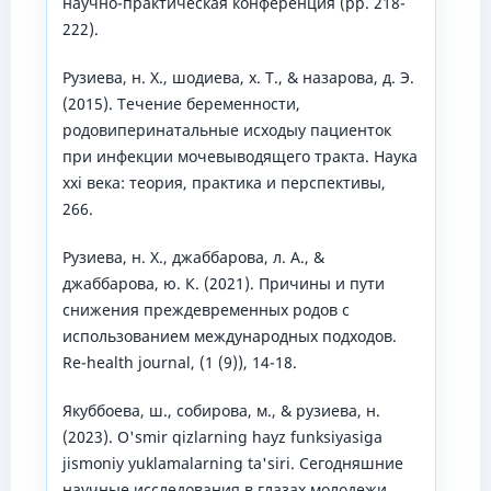
научно-практическая конференция (pp. 218-
222).
Рузиева, н. Х., шодиева, х. Т., & назарова, д. Э.
(2015). Течение беременности,
родовиперинатальные исходыу пациенток
при инфекции мочевыводящего тракта. Наука
xxi века: теория, практика и перспективы,
266.
Рузиева, н. Х., джаббарова, л. А., &
джаббарова, ю. К. (2021). Причины и пути
снижения преждевременных родов c
использованием международных подходов.
Re-health journal, (1 (9)), 14-18.
Якуббоева, ш., собирова, м., & рузиева, н.
(2023). O'smir qizlarning hayz funksiyasiga
jismoniy yuklamalarning ta'siri. Сегодняшние
научные исследования в глазах молодежи,