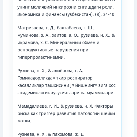
унинг молиявий инкирозни енгишдаги роли.
Экономика и финансы (узбекистан), (8), 34-40.
Матризаева, г. Д., балтабаева, г. Ш.,
муминова, з. А., хаитов, а. О., рузиева, н. Х., &
икрамова, х. С. Минеральный обмен и
репродуктивные нарушения при
гиперпролактинемии.
Рузиева, н. Х., & алиёрова, г. А.
Ґомиладорликда¤ ткир респиратор
касалликлар ташхисини ј¤ йишнинг¤ зига хос
эпидемиологик хусусиятлари ва муаммолари.
Мамадалиева, г. И., & рузиева, н. Х. Факторы
риска как триггер развития патологии шейки
матки.
Рузиева, н. Х., & пахомова, ж. Е.