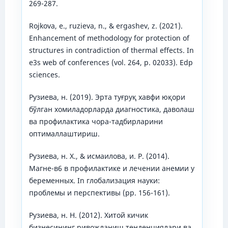
269-287.
Rojkova, е., ruzieva, n., & ergashev, z. (2021).
Enhancement of methodology for protection of
structures in contradiction of thermal effects. In
e3s web of conferences (vol. 264, p. 02033). Edp
sciences.
Рузиева, н. (2019). Эрта туғруқ хавфи юқори
бўлган хомиладорларда диагностика, даволаш
ва профилактика чора-тадбирларини
оптималлаштириш.
Рузиева, н. Х., & исмаилова, и. Р. (2014).
Магне-в6 в профилактике и лечении анемии у
беременных. In глобализация науки:
проблемы и перспективы (pp. 156-161).
Рузиева, н. Н. (2012). Хитой кичик
бизнесининг ривожланиш тенденциялари ва