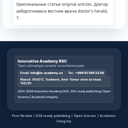
Оригинальные статьи original articles. Доктор
ахборотномаси вестник врача doctor’s herald,
7.
Innovative Academy RSC
Taqriz qilinadigan jurnallar va konferensiyalar.
Email:
info@in-academy.uz
Tel.:
+998 93 569 23 06
Manzil: 100017, Toshkent, Amir Temur shoh ko’chasi
120/30
2021-2026 Innovative Academy RSC. DOI-ready publishing | Open
Science | Academic Integrity