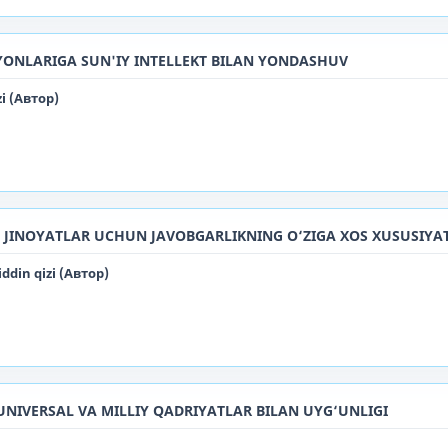
YONLARIGA SUN'IY INTELLEKT BILAN YONDASHUV
i (Автор)
I JINOYATLAR UCHUN JAVOBGARLIKNING O‘ZIGA XOS XUSUSIYA
din qizi (Автор)
NIVERSAL VA MILLIY QADRIYATLAR BILAN UYG‘UNLIGI