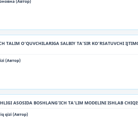
новна (Автор)
 TALIM O‘QUVCHILARIGA SALBIY TA’SIR KO‘RSATUVCHI IJTIM
zi (Автор)
LIGI ASOSIDA BOSHLANG‘ICH TA’LIM MODELINI ISHLAB CHIQI
 qizi (Автор)