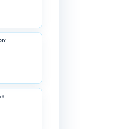
OIY
SH