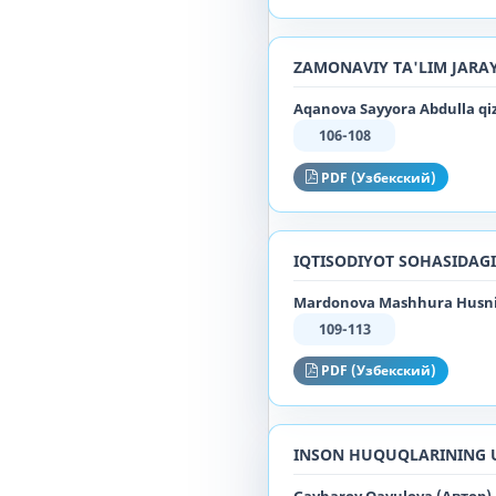
ZAMONAVIY TA'LIM JARA
Aqanova Sayyora Abdulla qiz
106-108
PDF (Узбекский)
IQTISODIYOT SOHASIDAG
Mardonova Mashhura Husnid
109-113
PDF (Узбекский)
INSON HUQUQLARINING U
Gavharoy Qavulova (Автор)