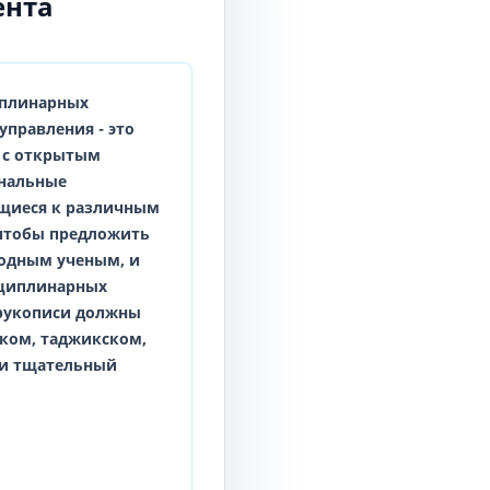
ента
иплинарных
 управления
- это
 с открытым
инальные
ящиеся к различным
 чтобы предложить
одным ученым, и
сциплинарных
 рукописи должны
ском, таджикском,
ти тщательный