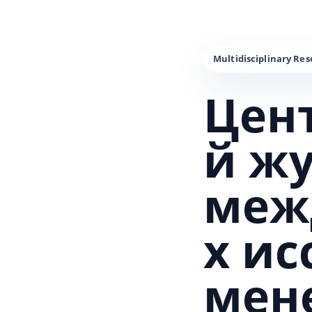
Цен
й ж
меж
х и
мен