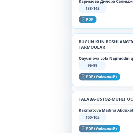
Каримова Дилора Салимжо
138-143
PDF
BUGUN KUN BOSHLANG‘ICH
TARMOQLAR
Qayumova Lola Najmiddin qi
96-99
PDF (Узбекский)
TALABA-USTOZ-MUHIT UCH
Raxmatova Madina Abduxoliq
100-105
PDF (Узбекский)