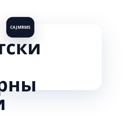
тски
рны
и