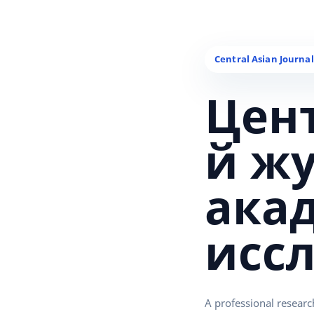
Цен
й ж
ака
исс