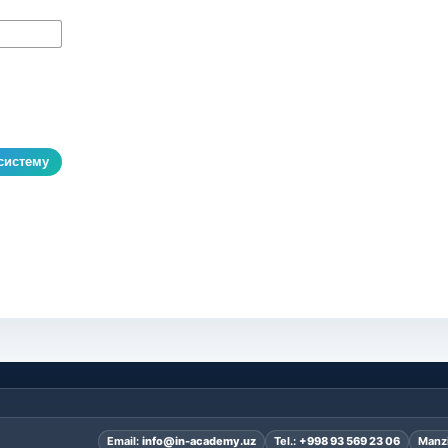
систему
Email:
info@in-academy.uz
Tel.:
+998 93 569 23 06
Manzi