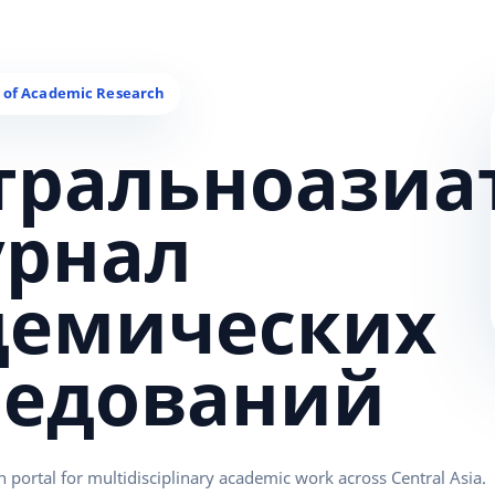
тральноазиа
урнал
демических
ледований