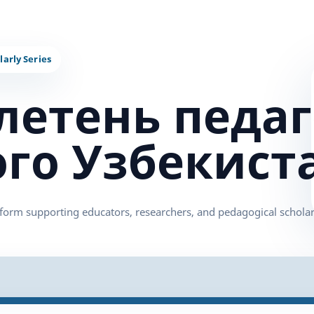
летень педаг
ого Узбекист