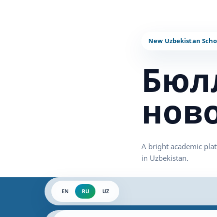
Бюл
нов
EN
RU
UZ