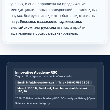
ученых, и она направлена ​​на продвижение
междисциплинарных исследований в прикладных
науках. Все рукописи должны быть подготовлены
на
узбекском, казахском, таджикском,
английском
или
русском
языках и пройти
тщательный процесс рецензирования.
Innovative Academy RSC
Taqriz qilinadigan jurnallar va konferensiyalar.
Email:
info@in-academy.uz
Tel.:
+998 93 569 23 06
Manzil: 100017, Toshkent, Amir Temur shoh ko’chasi
120/30
2021-2026 Innovative Academy RSC. DOI-ready publishing | Open
Science | Academic Integrity