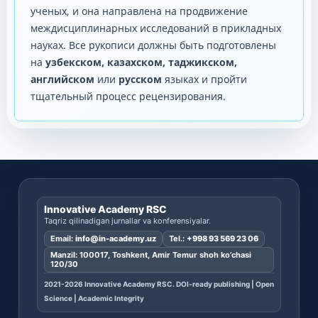
ученых, и она направлена ​​на продвижение
междисциплинарных исследований в прикладных
науках. Все рукописи должны быть подготовлены
на
узбекском, казахском, таджикском,
английском
или
русском
языках и пройти
тщательный процесс рецензирования.
Innovative Academy RSC
Taqriz qilinadigan jurnallar va konferensiyalar.
Email:
info@in-academy.uz
Tel.:
+998 93 569 23 06
Manzil: 100017, Toshkent, Amir Temur shoh ko’chasi
120/30
2021-2026 Innovative Academy RSC. DOI-ready publishing | Open
Science | Academic Integrity