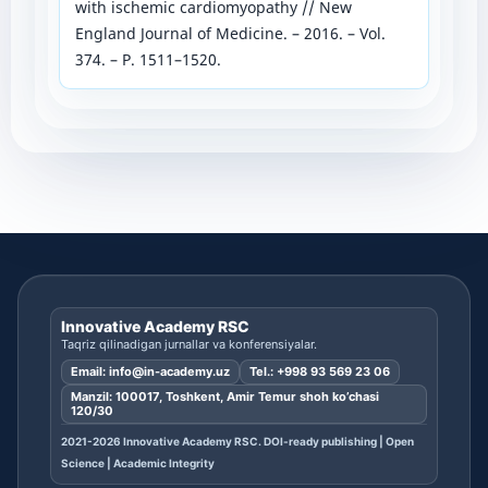
with ischеmic cardiomyopathy // Nеw
Еngland Journal of Mеdicinе. – 2016. – Vol.
374. – P. 1511–1520.
Innovative Academy RSC
Taqriz qilinadigan jurnallar va konferensiyalar.
Email:
info@in-academy.uz
Tel.:
+998 93 569 23 06
Manzil: 100017, Toshkent, Amir Temur shoh ko’chasi
120/30
2021-2026 Innovative Academy RSC. DOI-ready publishing | Open
Science | Academic Integrity