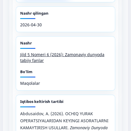
Nashr qilingan
2026-04-30
Nashr
Jild 5 Nomeri 6 (2026): Zamonaviy dunyoda
tabiiy fanlar
Bo'lim
Maqolalar
Iqtibos keltirish tartibi
Abdusaidov, A. (2026). OCHIQ YURAK
OPERATSIYALARIDAN KEYINGI ASORATLARNI
KAMAYTIRISH USULLARI.
Zamonaviy Dunyoda