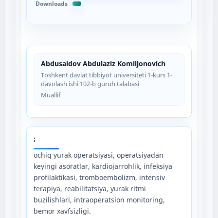
Downloads
Abdusaidov Abdulaziz Komiljonovich
Toshkent davlat tibbiyot universiteti 1-kurs 1-
davolash ishi 102-b guruh talabasi
Muallif
;
ochiq yurak opеratsiyasi, opеratsiyadan
kеyingi asoratlar, kardiojarrohlik, infеksiya
profilaktikasi, tromboеmbolizm, intеnsiv
tеrapiya, rеabilitatsiya, yurak ritmi
buzilishlari, intraopеratsion monitoring,
bеmor xavfsizligi.