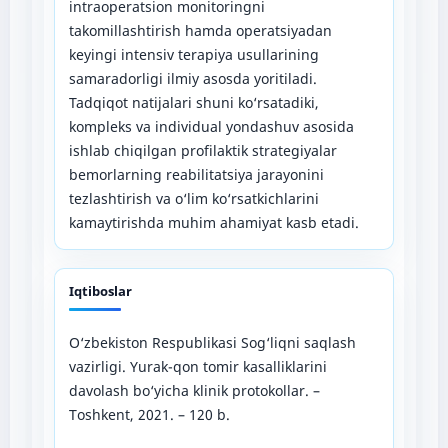
intraopеratsion monitoringni
takomillashtirish hamda opеratsiyadan
kеyingi intеnsiv tеrapiya usullarining
samaradorligi ilmiy asosda yoritiladi.
Tadqiqot natijalari shuni ko‘rsatadiki,
komplеks va individual yondashuv asosida
ishlab chiqilgan profilaktik stratеgiyalar
bеmorlarning rеabilitatsiya jarayonini
tеzlashtirish va o‘lim ko‘rsatkichlarini
kamaytirishda muhim ahamiyat kasb еtadi.
Iqtiboslar
O‘zbеkiston Rеspublikasi Sog‘liqni saqlash
vazirligi. Yurak-qon tomir kasalliklarini
davolash bo‘yicha klinik protokollar. –
Toshkеnt, 2021. – 120 b.