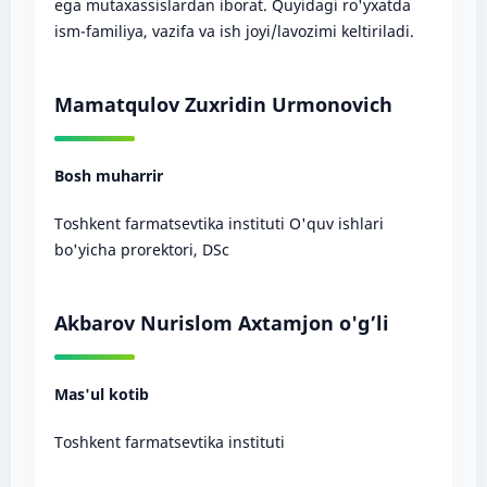
ega mutaxassislardan iborat. Quyidagi ro'yxatda
ism-familiya, vazifa va ish joyi/lavozimi keltiriladi.
Mamatqulov Zuxridin Urmonovich
Bosh muharrir
Toshkent farmatsevtika instituti O'quv ishlari
bo'yicha prorektori, DSc
Akbarov Nurislom Axtamjon o'g’li
Mas'ul kotib
Toshkent farmatsevtika instituti