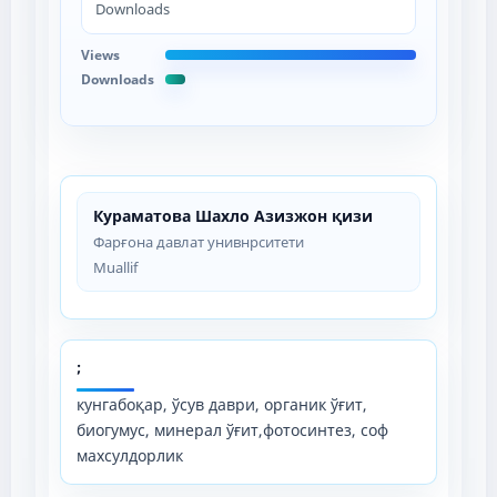
Downloads
Views
Downloads
Кураматова Шахло Азизжон қизи
Фарғона давлат унивнрситети
Muallif
;
кунгабоқар, ўсув даври, органик ўғит,
биогумус, минерал ўғит,фотосинтез, соф
махсулдорлик