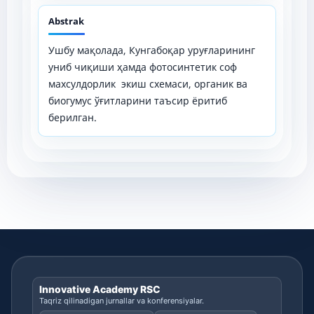
Abstrak
Ушбу мақолада, Кунгабоқар уруғларининг
униб чиқиши ҳамда фотосинтетик соф
махсулдорлик экиш схемаси, органик ва
биогумус ўғитларини таъсир ёритиб
берилган.
Innovative Academy RSC
Taqriz qilinadigan jurnallar va konferensiyalar.