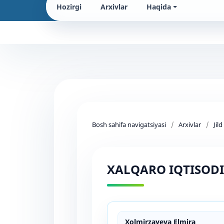
Hozirgi
Arxivlar
Haqida
Bosh sahifa navigatsiyasi
/
Arxivlar
/
Jil
XALQARO IQTISODI
Xolmirzayeva Elmira