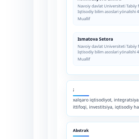
Navoiy davlat Universiteti Tabiiy f
Iqtisodiy bilim asoslari yónalishi
Muallif
Ismatova Setora
Navoiy davlat Universiteti Tabiiy f
Iqtisodiy bilim asoslari yónalishi
Muallif
;
xalqaro iqtisodiyot, integratsiy
ittifoqi, investitsiya, iqtisodiy h
Abstrak