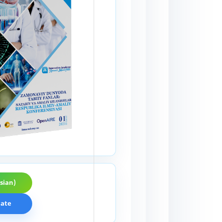
sian)
cate