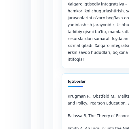
Xalqaro iqtisodiy integratsiya – 
hamkorlikni chuqurlashtirish, sa
jarayonlarini o‘zaro bog‘lash or
yaqinlashish jarayonidir. Ush
tarkibiy qismi bo‘lib, mamlakatla
resurslardan samarali foydalan
xizmat qiladi. Xalqaro integrats
erkin savdo hududlari, bojxona 
ittifoqlar.
Iqtiboslar
Krugman P., Obstfeld M., Melit
and Policy. Pearson Education, 
Balassa B. The Theory of Econo
Smith A. An Inquiry into the Na