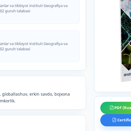
anlar va tibbiyot instituti Geografiya va
 402 guruh talabasi
anlar va tibbiyot instituti Geografiya va
 402 guruh talabasi
a, globallashuv, erkin savdo, bojxona
amkorlik.
PDF (Rus
Certifi