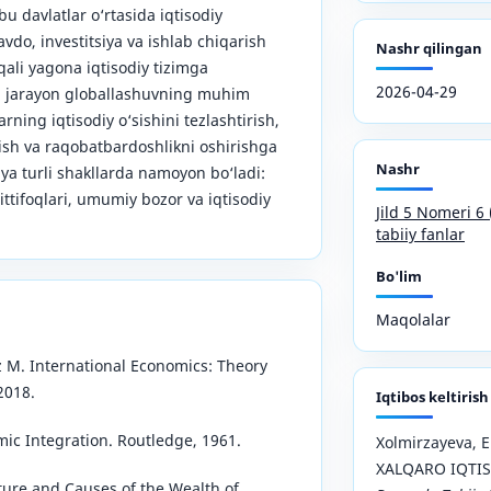
bu davlatlar o‘rtasida iqtisodiy
vdo, investitsiya va ishlab chiqarish
Nashr qilingan
qali yagona iqtisodiy tizimga
2026-04-29
bu jarayon globallashuvning muhim
rning iqtisodiy o‘sishini tezlashtirish,
ish va raqobatbardoshlikni oshirishga
Nashr
iya turli shakllarda namoyon bo‘ladi:
ittifoqlari, umumiy bozor va iqtisodiy
Jild 5 Nomeri 
tabiiy fanlar
Bo'lim
Maqolalar
z M. International Economics: Theory
2018.
Iqtibos keltirish
mic Integration. Routledge, 1961.
Xolmirzayeva, E.
XALQARO IQTIS
ture and Causes of the Wealth of