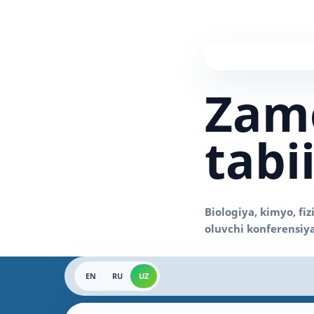
Zam
tabi
EN
RU
UZ