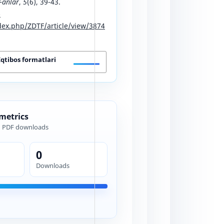
Fanlar
,
5
(6), 39-43.
-
ex.php/ZDTF/article/view/3874
Iqtibos formatlari
 metrics
d PDF downloads
0
Downloads