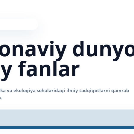
onaviy duny
iy fanlar