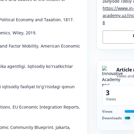
Dunyoda Tabiiy 
https://www.in
academy.uz/ind
 Political Economy and Taxation. 1817.
8
omics. Wiley, 2019.
 and Factor Mobility. American Economic
ka agentligi. Iqtisodiy ko‘rsatkichlar
Article
Views an
iqtisodiy faoliyat to‘g‘risidagi qonun
3
Views
ations. EU Economic Integration Reports.
Views
Downloads
omic Community Blueprint. Jakarta,