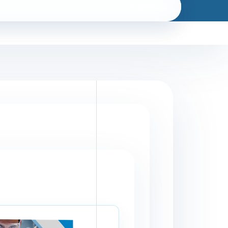
Qidiruv