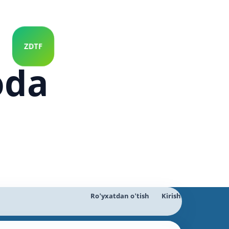
oda
Ro'yxatdan o'tish
Kirish