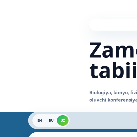
Zam
tabi
EN
RU
UZ