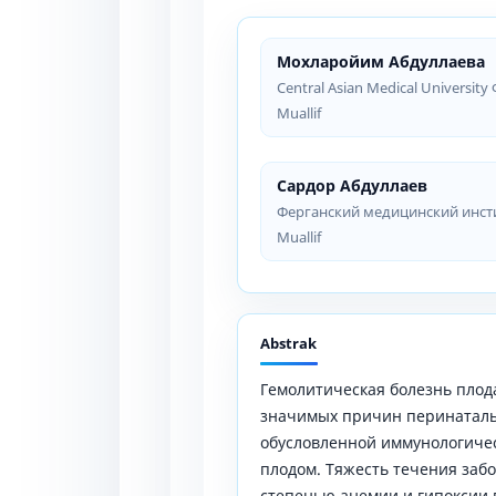
Мохларойим Абдуллаева
Central Asian Medical University
Muallif
Сардор Абдуллаев
Ферганский медицинский инст
Muallif
Abstrak
Гемолитическая болезнь плода
значимых причин перинаталь
обусловленной иммунологиче
плодом. Тяжесть течения заб
степенью анемии и гипоксии 