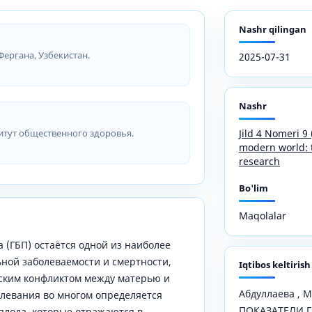
Nashr qilingan
 Фергана, Узбекистан.
2025-07-31
Nashr
итут общественного здоровья.
Jild 4 Nomeri 9
modern world: t
research
Bo'lim
Maqolalar
 (ГБП) остаётся одной из наиболее
ной заболеваемости и смертности,
Iqtibos keltirish
ским конфликтом между матерью и
Абдуллаева , М.
олевания во многом определяется
ПОКАЗАТЕЛИ 
плода, которые отражаются в