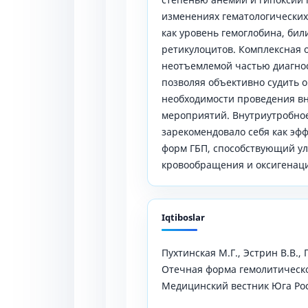
изменениях гематологических
как уровень гемоглобина, бил
ретикулоцитов. Комплексная 
неотъемлемой частью диагнос
позволяя объективно судить 
необходимости проведения в
мероприятий. Внутриутробное
зарекомендовало себя как эф
форм ГБП, способствующий у
кровообращения и оксигенаци
Iqtiboslar
Пухтинская М.Г., Эстрин В.В.,
Отечная форма гемолитическо
Медицинский вестник Юга Росси