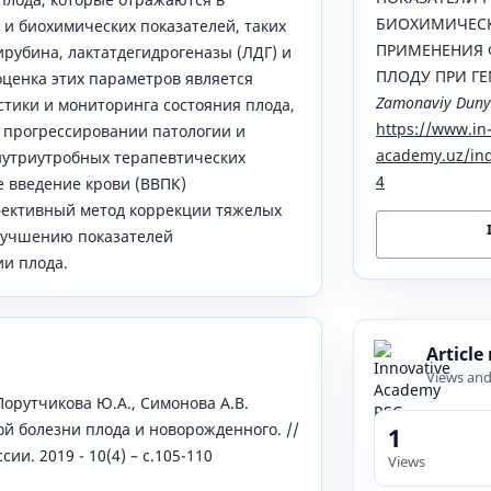
БИОХИМИЧЕСК
 и биохимических показателей, таких
ПРИМЕНЕНИЯ 
ирубина, лактатдегидрогеназы (ЛДГ) и
ПЛОДУ ПРИ Г
оценка этих параметров является
Zamonaviy Dunyo
тики и мониторинга состояния плода,
https://www.in
о прогрессировании патологии и
academy.uz/ind
нутриутробных терапевтических
4
 введение крови (ВВПК)
фективный метод коррекции тяжелых
лучшению показателей
и плода.
Article
Views an
 Порутчикова Ю.А., Симонова А.В.
й болезни плода и новорожденного. //
1
и. 2019 - 10(4) – с.105-110
Views