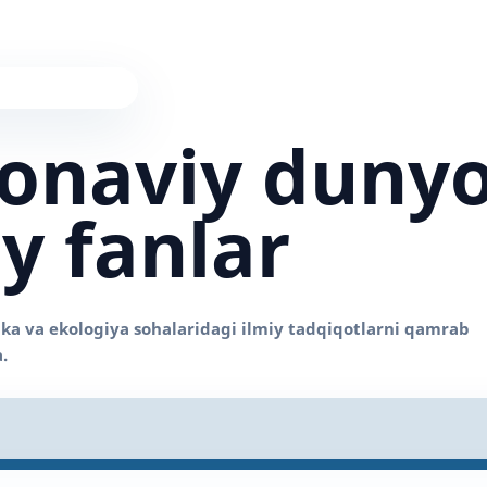
onaviy duny
iy fanlar