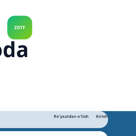
oda
Ro'yxatdan o'tish
Kirish