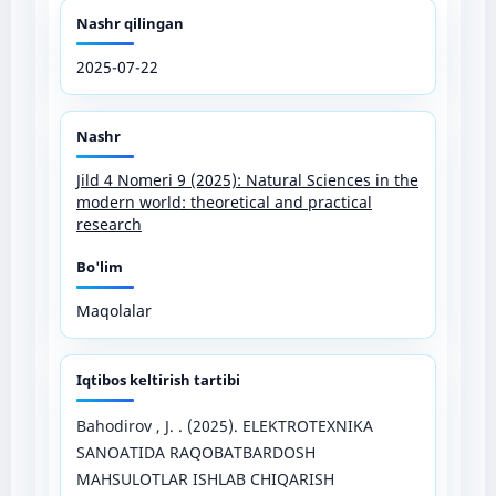
Nashr qilingan
2025-07-22
Nashr
Jild 4 Nomeri 9 (2025): Natural Sciences in the
modern world: theoretical and practical
research
Bo'lim
Maqolalar
Iqtibos keltirish tartibi
Bahodirov , J. . (2025). ELЕKTRОTЕXNIKА
SАNОАTIDА RАQОBАTBАRDОSH
MАHSULОTLАR ISHLАB СHIQАRISH