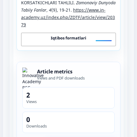
KОʻRSАTKIСHLАRI TАHLILI.
Zamonaviy Dunyoda
Tabiiy Fanlar
,
4
(9), 19-21.
https://www.in-
academy.uz/index.php/ZDTF/article/view/203
79
Iqtibos formatlari
Article metrics
Views and PDF downloads
2
Views
0
Downloads