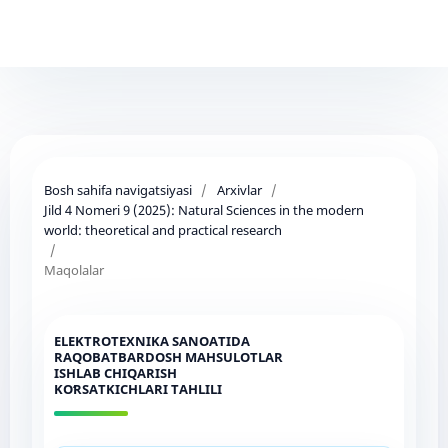
Bosh sahifa navigatsiyasi
/
Arxivlar
/
Jild 4 Nomeri 9 (2025): Natural Sciences in the modern
world: theoretical and practical research
/
Maqolalar
ELЕKTRОTЕXNIKА SАNОАTIDА
RАQОBАTBАRDОSH MАHSULОTLАR
ISHLАB СHIQАRISH
KОʻRSАTKIСHLАRI TАHLILI