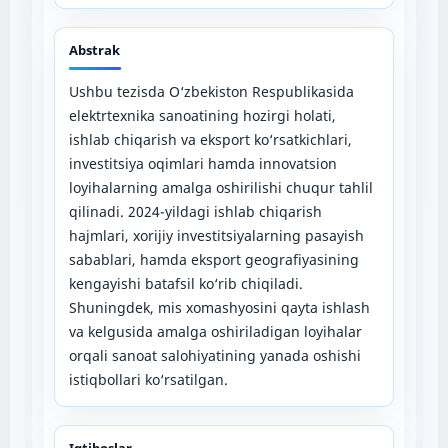
Abstrak
Ushbu tezisda O‘zbekiston Respublikasida
elektrtexnika sanoatining hozirgi holati,
ishlab chiqarish va eksport ko‘rsatkichlari,
investitsiya oqimlari hamda innovatsion
loyihalarning amalga oshirilishi chuqur tahlil
qilinadi. 2024-yildagi ishlab chiqarish
hajmlari, xorijiy investitsiyalarning pasayish
sabablari, hamda eksport geografiyasining
kengayishi batafsil ko‘rib chiqiladi.
Shuningdek, mis xomashyosini qayta ishlash
va kelgusida amalga oshiriladigan loyihalar
orqali sanoat salohiyatining yanada oshishi
istiqbollari ko‘rsatilgan.
Iqtiboslar