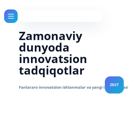
Zamonaviy
dunyoda
innovatsion
tadqiqotlar