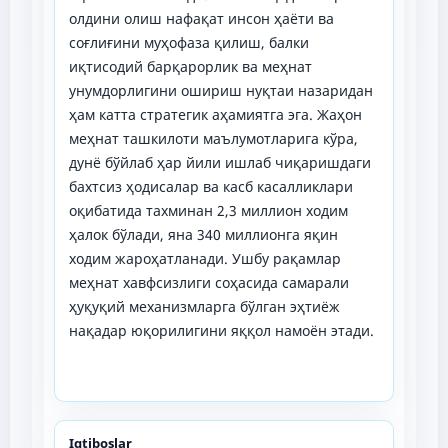
олдини олиш нафақат инсон ҳаёти ва
соғлиғини муҳофаза қилиш, балки
иқтисодий барқарорлик ва меҳнат
унумдорлигини ошириш нуқтаи назаридан
ҳам катта стратегик аҳамиятга эга. Жаҳон
меҳнат ташкилоти маълумотларига кўра,
дунё бўйлаб ҳар йили ишлаб чиқаришдаги
бахтсиз ҳодисалар ва касб касалликлари
оқибатида тахминан 2,3 миллион ходим
ҳалок бўлади, яна 340 миллионга яқин
ходим жароҳатланади. Ушбу рақамлар
меҳнат хавфсизлиги соҳасида самарали
ҳуқуқий механизмларга бўлган эҳтиёж
нақадар юқорилигини яққол намоён этади.
Iqtiboslar