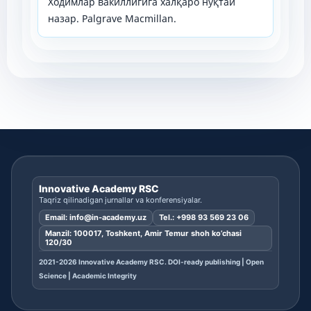
Ходимлар вакиллигига халқаро нуқтаи
назар. Palgrave Macmillan.
Innovative Academy RSC
Taqriz qilinadigan jurnallar va konferensiyalar.
Email:
info@in-academy.uz
Tel.:
+998 93 569 23 06
Manzil: 100017, Toshkent, Amir Temur shoh ko’chasi
120/30
2021-2026 Innovative Academy RSC. DOI-ready publishing | Open
Science | Academic Integrity