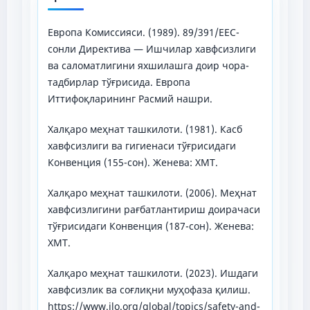
Европа Комиссияси. (1989). 89/391/ЕЕС-
сонли Директива — Ишчилар хавфсизлиги
ва саломатлигини яхшилашга доир чора-
тадбирлар тўғрисида. Европа
Иттифоқларининг Расмий нашри.
Халқаро меҳнат ташкилоти. (1981). Касб
хавфсизлиги ва гигиенаси тўғрисидаги
Конвенция (155-сон). Женева: ХМТ.
Халқаро меҳнат ташкилоти. (2006). Меҳнат
хавфсизлигини рағбатлантириш доирачаси
тўғрисидаги Конвенция (187-сон). Женева:
ХМТ.
Халқаро меҳнат ташкилоти. (2023). Ишдаги
хавфсизлик ва соғлиқни муҳофаза қилиш.
https://www.ilo.org/global/topics/safety-and-