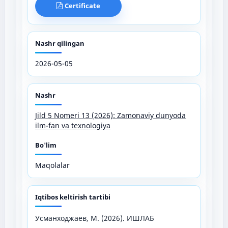
Certificate
Nashr qilingan
2026-05-05
Nashr
Jild 5 Nomeri 13 (2026): Zamonaviy dunyoda
ilm-fan va texnologiya
Bo'lim
Maqolalar
Iqtibos keltirish tartibi
Усманходжаев, М. (2026). ИШЛАБ