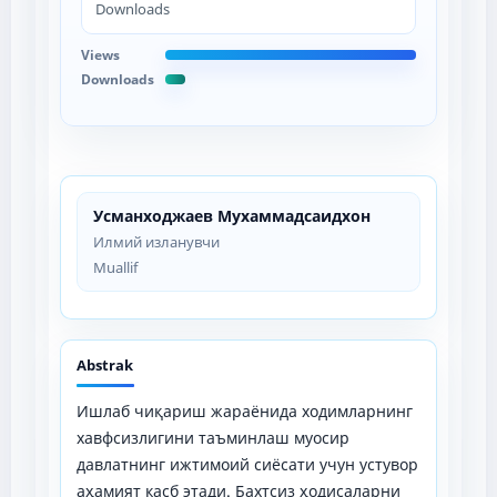
Downloads
Views
Downloads
Усманходжаев Мухаммадсаидхон
Илмий изланувчи
Muallif
Abstrak
Ишлаб чиқариш жараёнида ходимларнинг
хавфсизлигини таъминлаш муосир
давлатнинг ижтимоий сиёсати учун устувор
аҳамият касб этади. Бахтсиз ҳодисаларни