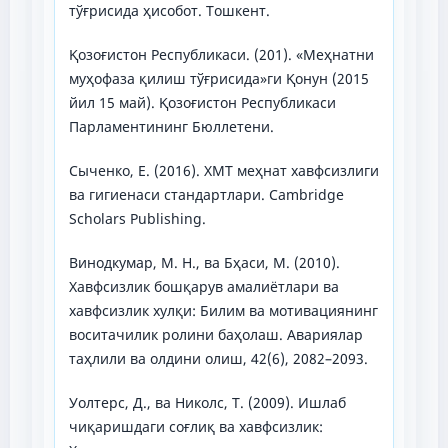
тўғрисида ҳисобот. Тошкент.
Қозоғистон Республикаси. (201). «Меҳнатни
муҳофаза қилиш тўғрисида»ги Қонун (2015
йил 15 май). Қозоғистон Республикаси
Парламентининг Бюллетени.
Сыченко, Е. (2016). ХМТ меҳнат хавфсизлиги
ва гигиенаси стандартлари. Cambridge
Scholars Publishing.
Винодкумар, М. Н., ва Бҳаси, М. (2010).
Хавфсизлик бошқарув амалиётлари ва
хавфсизлик хулқи: Билим ва мотивациянинг
воситачилик ролини баҳолаш. Авариялар
таҳлили ва олдини олиш, 42(6), 2082–2093.
Уолтерс, Д., ва Николс, Т. (2009). Ишлаб
чиқаришдаги соғлиқ ва хавфсизлик: