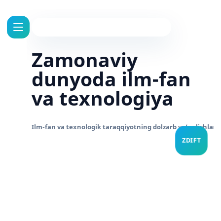
Zamonaviy
dunyoda ilm-fan
va texnologiya