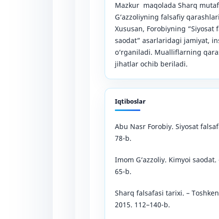
Mazkur maqolada Sharq mutafa
G‘azzoliyning falsafiy qarashlari
Xususan, Forobiyning “Siyosat 
saodat” asarlaridagi jamiyat, i
o‘rganiladi. Mualliflarning qara
jihatlar ochib beriladi.
Iqtiboslar
Abu Nasr Forobiy. Siyosat falsaf
78-b.
Imom G‘azzoliy. Kimyoi saodat. 
65-b.
Sharq falsafasi tarixi. – Toshken
2015. 112–140-b.