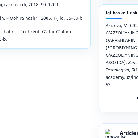
ngi asr avlodi, 2018. 90–120-b.
Iqtibos keltirish
. – Qohira nashri, 2005. 1-jild, 55–89-b.
Azizova, M. (2
 shahri. – Toshkent: G‘afur G‘ulom
G‘AZZOLIYNING
0-b.
QARASHLARINI 
(FOROBIYNING 
G‘AZZOLIYNING
ASOSIDA).
Zamo
Texnologiya
,
5
(
academy.uz/ind
53
Article