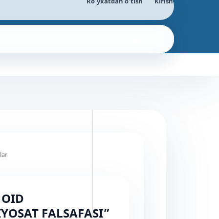
Ro'yxatdan o'tish
Kirish
Qidiruv
lar
 OID
IYOSAT FALSAFASI”