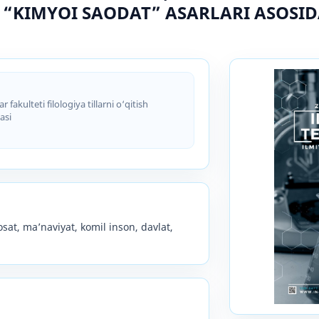
 “KIMYOI SAODAT” ASARLARI ASOSID
fakulteti filologiya tillarni o‘qitish
asi
yosat, ma’naviyat, komil inson, davlat,