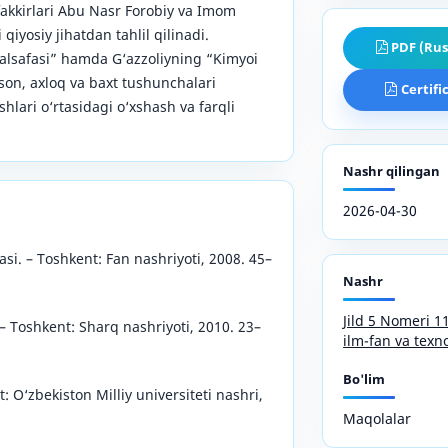
kkirlari Abu Nasr Forobiy va Imom
 qiyosiy jihatdan tahlil qilinadi.
PDF (Rus
falsafasi” hamda G‘azzoliyning “Kimyoi
nson, axloq va baxt tushunchalari
Certifi
shlari o‘rtasidagi o‘xshash va farqli
Nashr qilingan
2026-04-30
asi. – Toshkent: Fan nashriyoti, 2008. 45–
Nashr
Jild 5 Nomeri 
– Toshkent: Sharq nashriyoti, 2010. 23–
ilm-fan va texn
Bo'lim
t: O‘zbekiston Milliy universiteti nashri,
Maqolalar