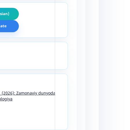
sian)
cate
11 (2026): Zamonaviy dunyoda
ologiya