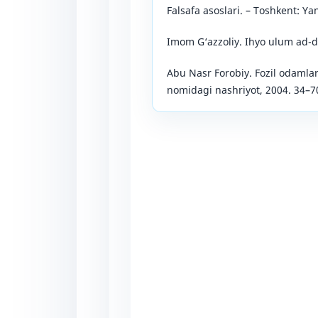
Falsafa asoslari. – Toshkent: Ya
Imom G‘azzoliy. Ihyo ulum ad-din
Abu Nasr Forobiy. Fozil odamlar
nomidagi nashriyot, 2004. 34–7