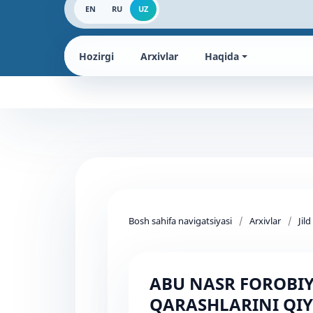
EN
RU
UZ
Hozirgi
Arxivlar
Haqida
Bosh sahifa navigatsiyasi
/
Arxivlar
/
Jil
ABU NASR FOROBIY
QARASHLARINI QIYO