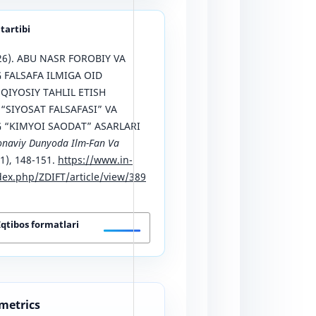
 tartibi
026). ABU NASR FOROBIY VA
 FALSAFA ILMIGA OID
QIYOSIY TAHLIL ETISH
“SIYOSAT FALSAFASI” VA
 “KIMYOI SAODAT” ASARLARI
naviy Dunyoda Ilm-Fan Va
11), 148-151.
https://www.in-
ex.php/ZDIFT/article/view/389
Iqtibos formatlari
 metrics