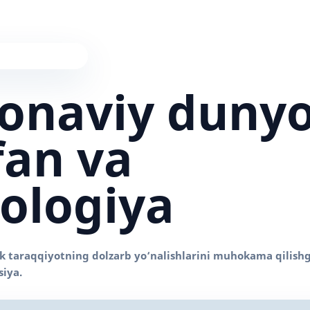
onaviy duny
fan va
ologiya