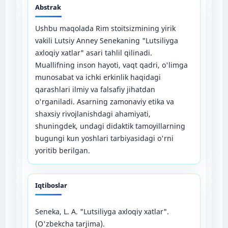
Abstrak
Ushbu maqolada Rim stoitsizmining yirik
vakili Lutsiy Anney Senekaning "Lutsiliyga
axloqiy xatlar" asari tahlil qilinadi.
Muallifning inson hayoti, vaqt qadri, o'limga
munosabat va ichki erkinlik haqidagi
qarashlari ilmiy va falsafiy jihatdan
o'rganiladi. Asarning zamonaviy etika va
shaxsiy rivojlanishdagi ahamiyati,
shuningdek, undagi didaktik tamoyillarning
bugungi kun yoshlari tarbiyasidagi o'rni
yoritib berilgan.
Iqtiboslar
Seneka, L. A. "Lutsiliyga axloqiy xatlar".
(O'zbekcha tarjima).