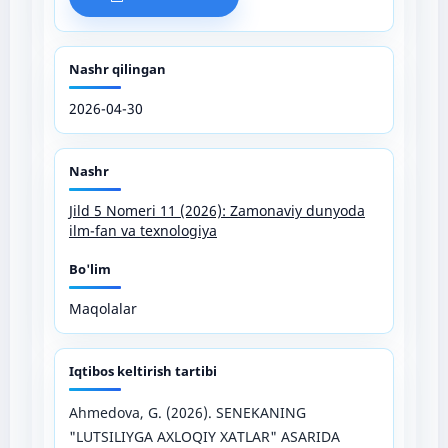
Nashr qilingan
2026-04-30
Nashr
Jild 5 Nomeri 11 (2026): Zamonaviy dunyoda
ilm-fan va texnologiya
Bo'lim
Maqolalar
Iqtibos keltirish tartibi
Ahmedova, G. (2026). SENEKANING
"LUTSILIYGA AXLOQIY XATLAR" ASARIDA