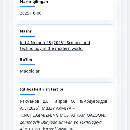
Nashr qilingan
2025-10-06
Nashr
Jild 4 Nomeri 25 (2025): Science and
technology in the modern world
Bo'lim
Maqolalar
Iqtibos keltirish tartibi
Рахманов , Ш. ., Таиров , О. ., & Абдувоидов ,
А. . (2025). MILLIY ARMIYA –
TINCHLIGIMIZNING MUSTAHKAM QALQONI.
Zamonaviy Dunyoda Ilm-Fan Va Texnologiya
,
4
(25), 8-11.
https://www.in-