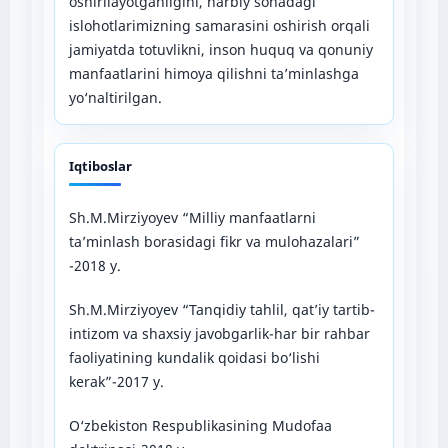
oshirilayotganligini, harbiy sohadagi
islohotlarimizning samarasini oshirish orqali
jamiyatda totuvlikni, inson huquq va qonuniy
manfaatlarini himoya qilishni ta’minlashga
yo‘naltirilgan.
Iqtiboslar
Sh.M.Mirziyoyev “Milliy manfaatlarni
ta’minlash borasidagi fikr va mulohazalari”
-2018 y.
Sh.M.Mirziyoyev “Tanqidiy tahlil, qat’iy tartib-
intizom va shaxsiy javobgarlik-har bir rahbar
faoliyatining kundalik qoidasi bo‘lishi
kerak”-2017 y.
O‘zbekiston Respublikasining Mudofaa