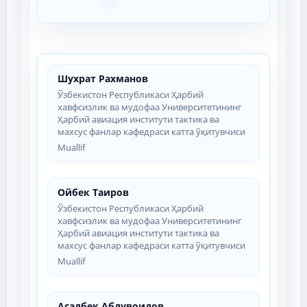
Шухрат Рахманов
Ўзбекистон Республикаси Ҳарбий
хавфсизлик ва мудофаа Университетининг
Ҳарбий авиация институти тактика ва
махсус фанлар кафедраси катта ўқитувчиси
Muallif
Ойбек Таиров
Ўзбекистон Республикаси Ҳарбий
хавфсизлик ва мудофаа Университетининг
Ҳарбий авиация институти тактика ва
махсус фанлар кафедраси катта ўқитувчиси
Muallif
Асадбек Абдувоидов