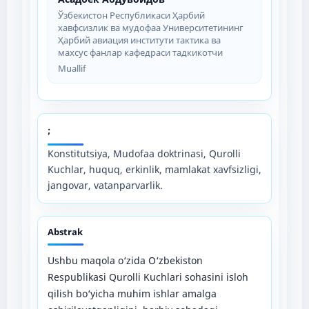
Ўзбекистон Республикаси Ҳарбий
хавфсизлик ва мудофаа Университетининг
Ҳарбий авиация институти тактика ва
махсус фанлар кафедраси тадкикотчи
Muallif
;
Konstitutsiya, Mudofaa doktrinasi, Qurolli
Kuchlar, huquq, erkinlik, mamlakat xavfsizligi,
jangovar, vatanparvarlik.
Abstrak
Ushbu maqola o‘zida O‘zbekiston
Respublikasi Qurolli Kuchlari sohasini isloh
qilish bo‘yicha muhim ishlar amalga