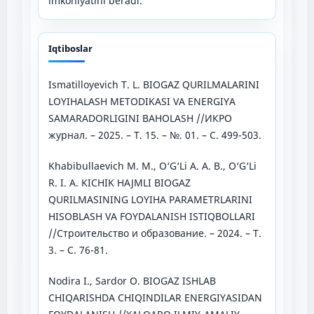
imkoniyatini beradi.
Iqtiboslar
Ismatilloyevich T. L. BIOGAZ QURILMALARINI
LOYIHALASH METODIKASI VA ENERGIYA
SAMARADORLIGINI BAHOLASH //ИКРО
журнал. – 2025. – Т. 15. – №. 01. – С. 499-503.
Khabibullaevich M. M., O‘G‘Li A. A. B., O‘G‘Li
R. I. A. KICHIK HAJMLI BIOGAZ
QURILMASINING LOYIHA PARAMETRLARINI
HISOBLASH VA FOYDALANISH ISTIQBOLLARI
//Строительство и образование. – 2024. – Т.
3. – С. 76-81.
Nodira I., Sardor O. BIOGAZ ISHLAB
CHIQARISHDA CHIQINDILAR ENERGIYASIDAN