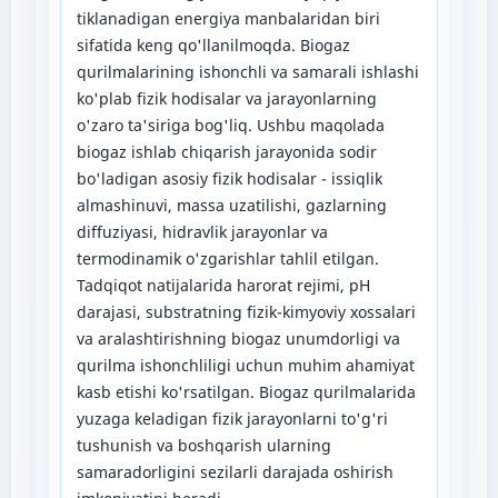
tiklanadigan energiya manbalaridan biri
sifatida keng qo'llanilmoqda. Biogaz
qurilmalarining ishonchli va samarali ishlashi
ko'plab fizik hodisalar va jarayonlarning
o'zaro ta'siriga bog'liq. Ushbu maqolada
biogaz ishlab chiqarish jarayonida sodir
bo'ladigan asosiy fizik hodisalar - issiqlik
almashinuvi, massa uzatilishi, gazlarning
diffuziyasi, hidravlik jarayonlar va
termodinamik o'zgarishlar tahlil etilgan.
Tadqiqot natijalarida harorat rejimi, pH
darajasi, substratning fizik-kimyoviy xossalari
va aralashtirishning biogaz unumdorligi va
qurilma ishonchliligi uchun muhim ahamiyat
kasb etishi ko'rsatilgan. Biogaz qurilmalarida
yuzaga keladigan fizik jarayonlarni to'g'ri
tushunish va boshqarish ularning
samaradorligini sezilarli darajada oshirish