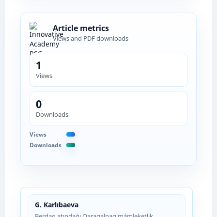
Article metrics
Views and PDF downloads
1
Views
0
Downloads
Views
Downloads
G. Karlıbaeva
Berdaq atındaǵı Qaraqalpaq mámleketlik