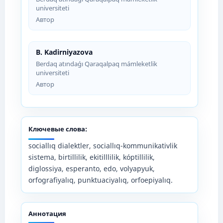
universiteti
Автор
B. Kadirniyazova
Berdaq atındaǵı Qaraqalpaq mámleketlik
universiteti
Автор
Ключевые слова:
sociallıq dialektler, sociallıq-kommunikativlik
sistema, birtillilik, ekitilllilik, kóptillilik,
diglossiya, esperanto, edo, volyapyuk,
orfografiyalıq, punktuaciyalıq, orfoepiyalıq.
Аннотация