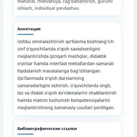
mahorat, motivatsiya, rag‘batlantirish, guruhli
ishlash, individual yondashuv.
Аннотация
Ushbu ommalashtirish qo‘llanma boshlang‘ich
sinf o‘quvchilarida o‘qish savodxonligini
rivojlantirishda qiziqarli mashqlar, didaktik
o‘yinlar hamda interfaol metodlardan samarali
foydalanish masalalariga bag‘ishlangan.
Qo‘llanmada o‘qish darslarining
samaradorligini oshirish, o‘quvchilarda ongli,
tez va ifodali o‘qish ko‘nikmalarini shakllantirish
hamda matnni tushunish kompetensiyalarini
rivojlantirishning zamonaviy usullari yoritilgan.
Библиографические ссылки