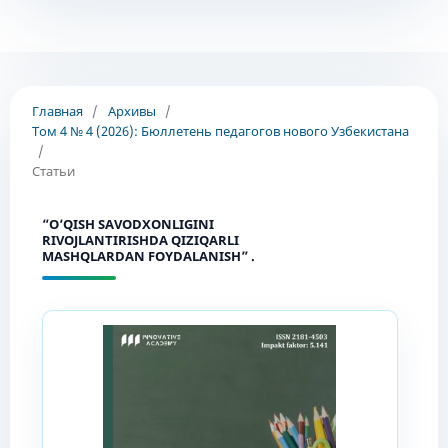
Главная
/
Архивы
/
Том 4 № 4 (2026): Бюллетень педагогов нового Узбекистана
/
Статьи
“O‘QISH SAVODXONLIGINI
RIVOJLANTIRISHDA QIZIQARLI
MASHQLARDAN FOYDALANISH” .