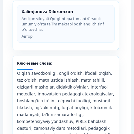
Xalimjonova Diloromxon
Andijon viloyati Qoʻrgʻontepa tumani 41-sonli
umumiy o‘rta ta’lim maktabi boshlang‘ich sinf
o‘qituvchisi.
Автор
Ключевые слова:
O‘qish savodxonligi, ongli o‘qish, ifodali o‘qish,
tez o‘qish, matn ustida ishlash, matn tahlili,
qiziqarli mashqlar, didaktik o‘yinlar, interfaol
metodlar, innovatsion pedagogik texnologiyalar,
boshlang‘ich ta’lim, o‘quvchi faolligi, mustaqil
fikrlash, og‘zaki nutq, lug‘at boyligi, kitobxonlik
madaniyati, ta’lim samaradorligi,
kompetensiyaviy yondashuv, PIRLS baholash
dasturi, zamonaviy dars metodlari, pedagogik