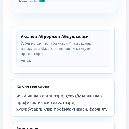
Downloads
Аманов Аброржон Абдуллаевич
Ўзбекистон Республикаси Ички ишлар
вазирлиги Малака ошириш институти
профессори
Автор
Ключевые слова:
ички ишлар органлари, ҳуқуқбузарликлар
профилактикаси хизматлари,
ҳуқуқбузарликлар профилактикаси, фаолият.
Аннотация