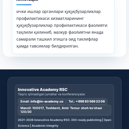
ички ишлар органлари ҳуқуқбузарликлар
профилактикаси хизматларининг
ҳуқуқбузарликлар профилактикаси фаолияти
таҳлили қилиниб, мазкур фаолиятни янада
самарали ташкил этишга оид таклифлар
ҳамда тавсиялар билдирилган.
Innovative Academy RSC
Taqriz qilinadigan jurnallar va konferensiyalar.
Email:
info@in-academy.uz
Tel.:
+998 93 569 23 06
Manzil: 100017, Toshkent, Amir Temur shoh ko’chasi
120/30
2021-2026 Innovative Academy RSC. DOI-ready publishing | Open
Science | Academic Integrity