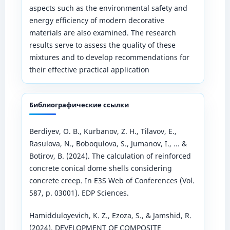
aspects such as the environmental safety and
energy efficiency of modern decorative
materials are also examined. The research
results serve to assess the quality of these
mixtures and to develop recommendations for
their effective practical application
Библиографические ссылки
Berdiyev, O. B., Kurbanov, Z. H., Tilavov, E.,
Rasulova, N., Boboqulova, S., Jumanov, I., ... &
Botirov, B. (2024). The calculation of reinforced
concrete conical dome shells considering
concrete creep. In E3S Web of Conferences (Vol.
587, p. 03001). EDP Sciences.
Hamidduloyevich, K. Z., Ezoza, S., & Jamshid, R.
(2024). DEVELOPMENT OF COMPOSITE