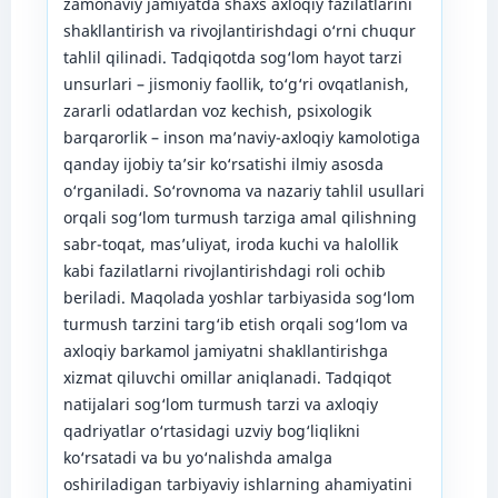
zamonaviy jamiyatda shaxs axloqiy fazilatlarini
shakllantirish va rivojlantirishdagi o‘rni chuqur
tahlil qilinadi. Tadqiqotda sog‘lom hayot tarzi
unsurlari – jismoniy faollik, to‘g‘ri ovqatlanish,
zararli odatlardan voz kechish, psixologik
barqarorlik – inson ma’naviy-axloqiy kamolotiga
qanday ijobiy ta’sir ko‘rsatishi ilmiy asosda
o‘rganiladi. So‘rovnoma va nazariy tahlil usullari
orqali sog‘lom turmush tarziga amal qilishning
sabr-toqat, mas’uliyat, iroda kuchi va halollik
kabi fazilatlarni rivojlantirishdagi roli ochib
beriladi. Maqolada yoshlar tarbiyasida sog‘lom
turmush tarzini targ‘ib etish orqali sog‘lom va
axloqiy barkamol jamiyatni shakllantirishga
xizmat qiluvchi omillar aniqlanadi. Tadqiqot
natijalari sog‘lom turmush tarzi va axloqiy
qadriyatlar o‘rtasidagi uzviy bog‘liqlikni
ko‘rsatadi va bu yo‘nalishda amalga
oshiriladigan tarbiyaviy ishlarning ahamiyatini