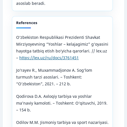
asoslab beradi.
References
O‘zbekiston Respublikasi Prezidenti Shavkat
Mirziyoyevning “Yoshlar – kelajagimiz” g‘oyasini
hayotga tatbiq etish bo‘yicha qarorlari. // lex.uz
–
https://lex.uz/ru/docs/3761451
Jo‘rayev R., Muxammadjonov A. Sog‘lom
turmush tarzi asoslari. – Toshkent:
“O‘zbekiston”, 2021. – 212 b.
Qodirova D.A. Axloqiy tarbiya va yoshlar
ma’naviy kamoloti. – Toshkent: O‘qituvchi, 2019.
– 154 b.
Odilov M.M. Jismoniy tarbiya va sport nazariyasi.