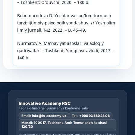
– Toshkent: O‘quvchi, 2020. – 180 b.
Bobomurodova D. Yoshlar va sog‘lom turmush
tarzi: ijtimoiy-psixologik yondashuv. // Yosh olim
ilmiy jurnali, №2, 2022. – B. 45–49.
Nurmatov A. Ma’naviyat asoslari va axloqiy
qadriyatlar. – Toshkent: Yangi asr avlodi, 2017. –
140 b.
Innovative Academy RSC
Taqriz qilinadigan jurnallar va konferensiyalar.
Email:
info@in-academy.uz
Tel.:
+998 93 569 23 06
Manzil: 100017, Toshkent, Amir Temur shoh ko’chasi
120/30
2021-2026 Innovative Academy RSC. DOI-ready publishing | Open