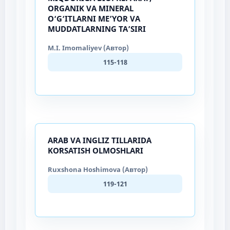
ORGANIK VA MINERAL
O‘G‘ITLARNI ME’YOR VA
MUDDATLARNING TA’SIRI
M.I. Imomaliyev (Автор)
115-118
ARAB VA INGLIZ TILLARIDA
KOʻRSATISH OLMOSHLARI
Ruxshona Hoshimova (Автор)
119-121