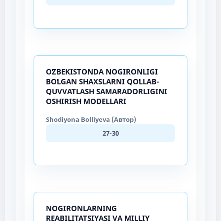
OʻZBEKISTONDA NOGIRONLIGI
BOʻLGAN SHAXSLARNI QOʻLLAB-
QUVVATLASH SАMАRАDОRLIGINI
ОSHIRISH MОDЕLLАRI
Shodiyona Bolliyeva (Автор)
27-30
NOGIRONLARNING
REABILITATSIYASI VA MILLIY