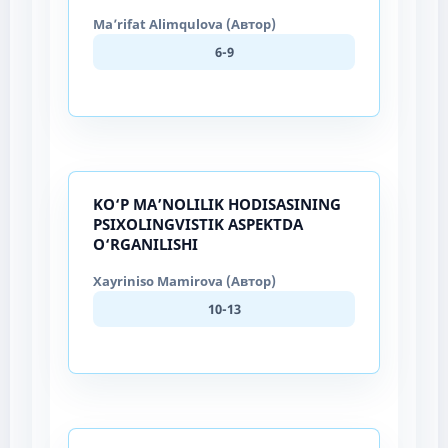
Ma’rifat Alimqulova (Автор)
6-9
KO‘P MA’NOLILIK HODISASINING
PSIXOLINGVISTIK ASPEKTDA
O‘RGANILISHI
Xayriniso Mamirova (Автор)
10-13