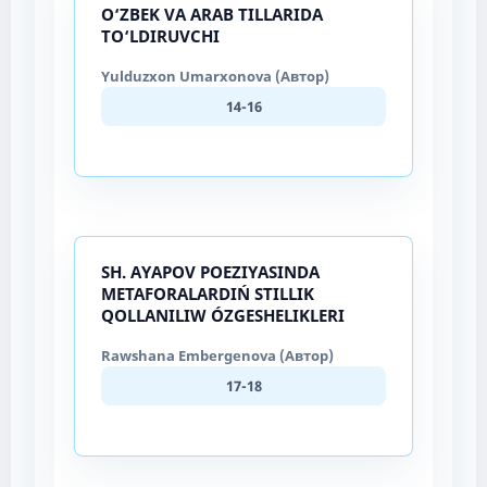
O‘ZBEK VA ARAB TILLARIDA
TO‘LDIRUVCHI
Yulduzxon Umarxonova (Автор)
14-16
SH. AYAPOV POEZIYASINDA
METAFORALARDIŃ STILLIK
QOLLANILIW ÓZGESHELIKLERI
Rawshana Embergenova (Автор)
17-18