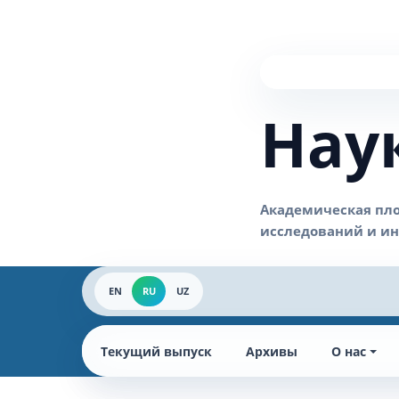
Нау
EN
RU
UZ
Текущий выпуск
Архивы
О нас