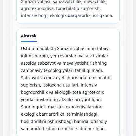
Xorazm vohasi, sabzavotchilik, mevachilik,
agrotexnologiya, tomchilatib sug‘orish,
intensiv bog‘, ekologik barqarorlik, issiqxona.
Abstrak
Ushbu maqolada Xorazm vohasining tabiiy-
iqlim sharoiti, yer resurslari va suv tizimlari
asosida sabzavot va meva yetishtirishning
zamonaviy texnologiyalari tahlil qilinadi.
Sabzavot va meva yetishtirishda tomchilatib
sug‘orish, issiqxona usullari, intensiv
bog‘dorchilik va ekologik toza agrotexnik
yondashuvlarning afzalliklari yoritilgan.
Shuningdek, mazkur texnologiyalarning
ekologik barqarorlikni ta’minlashdagi,
hosildorlikni oshirishdagi hamda iqtisodiy
samaradorlikdagi o‘rni ko‘rsatib berilgan.