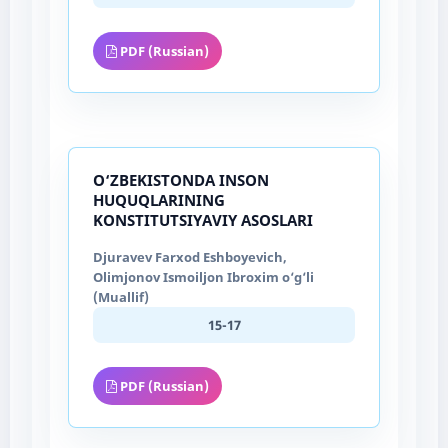
PDF (Russian)
O‘ZBEKISTONDA INSON
HUQUQLARINING
KONSTITUTSIYAVIY ASOSLARI
Djuravev Farxod Eshboyevich,
Olimjonov Ismoiljon Ibroxim o‘g‘li
(Muallif)
15-17
PDF (Russian)