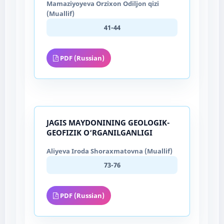
Mamaziyoyeva Orzixon Odiljon qizi
(Muallif)
41-44
PDF (Russian)
JAGIS MAYDONINING GEOLOGIK-
GEOFIZIK O‘RGANILGANLIGI
Aliyeva Iroda Shoraxmatovna (Muallif)
73-76
PDF (Russian)