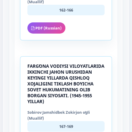
(Muallif)
162-166
PDF (Russian)
FARGʻONA VODIYSI VILOYATLARIDA
IKKINCHI JAHON URUSHIDAN
KEYINGI YILLARDA QISHLOQ
XOʻJALIGINI TIKLASH BOʻYICHA
SOVET HUKUMATINING OLIB
BORGAN SIYOSATI. (1945-1955
YILLAR)
Sobirov Jamshidbek Zokirjon oʻgʻli
(Muallif)
167-169