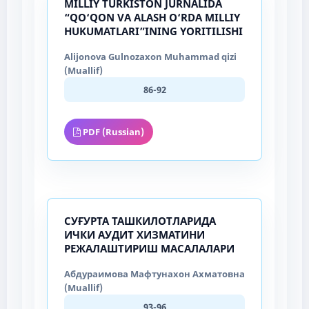
MILLIY TURKISTON JURNALIDA
“QO‘QON VA ALASH O‘RDA MILLIY
HUKUMATLARI”INING YORITILISHI
Alijonova Gulnozaxon Muhammad qizi
(Muallif)
86-92
PDF (Russian)
СУҒУРТА ТАШКИЛОТЛАРИДА
ИЧКИ АУДИТ ХИЗМАТИНИ
РЕЖАЛАШТИРИШ МАСАЛАЛАРИ
Абдураимова Мафтунахон Ахматовна
(Muallif)
93-96