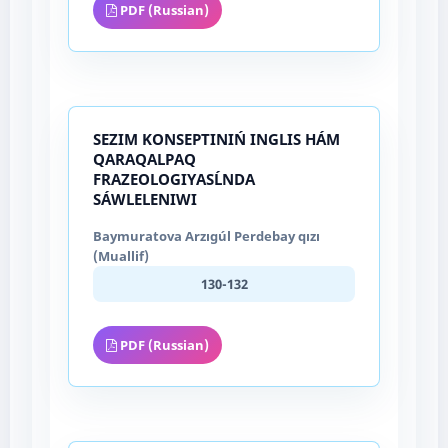
PDF (Russian)
SEZIM KONSEPTINIŃ INGLIS HÁM
QARAQALPAQ
FRAZEOLOGIYASĹNDA
SÁWLELENIWI
Baymuratova Arzıgúl Perdebay qızı
(Muallif)
130-132
PDF (Russian)