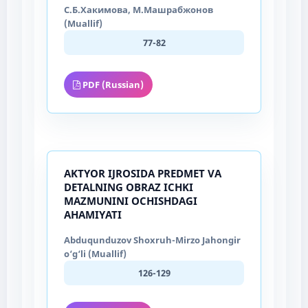
С.Б.Хакимова, М.Машрабжонов
(Muallif)
77-82
PDF (Russian)
AKTYOR IJROSIDA PREDMET VA
DETALNING OBRAZ ICHKI
MAZMUNINI OCHISHDAGI
AHAMIYATI
Abduqunduzov Shoxruh-Mirzo Jahongir
o‘g‘li (Muallif)
126-129