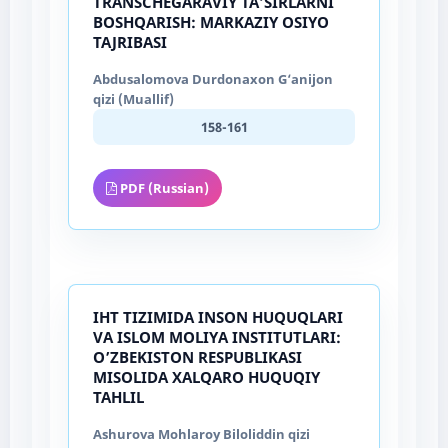
TRANSCHEGARAVIY TA’SIRLARNI
BOSHQARISH: MARKAZIY OSIYO
TAJRIBASI
Abdusalomova Durdonaxon G‘anijon
qizi (Muallif)
158-161
PDF (Russian)
IHT TIZIMIDA INSON HUQUQLARI
VA ISLOM MOLIYA INSTITUTLARI:
O’ZBEKISTON RESPUBLIKASI
MISOLIDA XALQARO HUQUQIY
TAHLIL
Ashurova Mohlaroy Biloliddin qizi