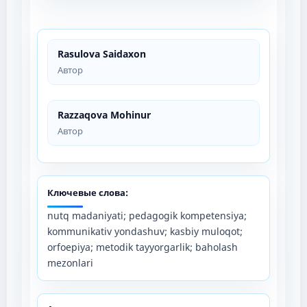
Rasulova Saidaxon
Автор
Razzaqova Mohinur
Автор
Ключевые слова:
nutq madaniyati; pedagogik kompetensiya;
kommunikativ yondashuv; kasbiy muloqot;
orfoepiya; metodik tayyorgarlik; baholash
mezonlari