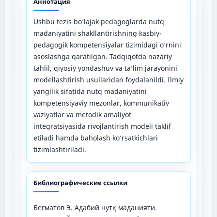
Аннотация
Ushbu tezis bo‘lajak pedagoglarda nutq
madaniyatini shakllantirishning kasbiy-
pedagogik kompetensiyalar tizimidagi o‘rnini
asoslashga qaratilgan. Tadqiqotda nazariy
tahlil, qiyosiy yondashuv va ta’lim jarayonini
modellashtirish usullaridan foydalanildi. Ilmiy
yangilik sifatida nutq madaniyatini
kompetensiyaviy mezonlar, kommunikativ
vaziyatlar va metodik amaliyot
integratsiyasida rivojlantirish modeli taklif
etiladi hamda baholash ko‘rsatkichlari
tizimlashtiriladi.
Библиографические ссылки
Бегматов Э. Адабий нутқ маданияти.