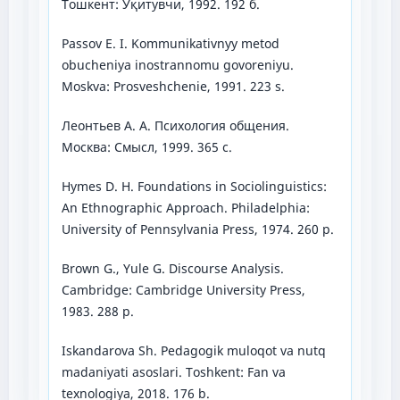
Тошкент: Ўқитувчи, 1992. 192 б.
Passov E. I. Kommunikativnyy metod
obucheniya inostrannomu govoreniyu.
Moskva: Prosveshchenie, 1991. 223 s.
Леонтьев А. А. Психология общения.
Москва: Смысл, 1999. 365 с.
Hymes D. H. Foundations in Sociolinguistics:
An Ethnographic Approach. Philadelphia:
University of Pennsylvania Press, 1974. 260 p.
Brown G., Yule G. Discourse Analysis.
Cambridge: Cambridge University Press,
1983. 288 p.
Iskandarova Sh. Pedagogik muloqot va nutq
madaniyati asoslari. Toshkent: Fan va
texnologiya, 2018. 176 b.