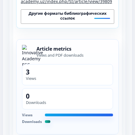
academy.uz/index.php/SI/article/view/39809
Другие форматы библиографических
ссылок
Article metrics
Views and PDF downloads
3
Views
0
Downloads
Views
Downloads