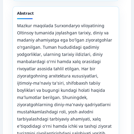
Abstract
Mazkur maqolada Surxondaryo viloyatining
Oltinsoy tumanida joylashgan tarixiy, diniy va
madaniy ahamiyatga ega bo‘lgan ziyoratgohlar
o‘rganilgan. Tuman hududidagi qadimiy
yodgorliklar, ularning tarixiy ildizlari, diniy
manbalardagi o‘rni hamda xalq orasidagi
rivoyatlar asosida tahlil etilgan. Har bir
ziyoratgohning arxitektura xususiyatlari,
ijtimoiy-ma’naviy ta’siri, shifobaxsh tabiiy
boyliklari va bugungi kundagi holati haqida
ma’lumotlar berilgan. Shuningdek,
ziyoratgohlarning diniy-ma’naviy qadriyatlarni
mustahkamlashdagi roli, yosh avlodni
tarbiyalashdagi tarbiyaviy ahamiyati, xalq
e’tiqodidagi o‘rni hamda ichki va tashqi ziyorat
turizmini rivojlantirishdagi salohiyati yoritib