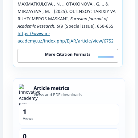
MAXMATKULOVA , N. ., OTAXONOVA , G. ., &
MIRZAYEVA , M. . (2025). OLTINSOY: TARIXIY VA
RUHIY MEROS MASKANI.
Eurasian Journal of
Academic Research
,
5
(9 (Special Issue), 650-655.
https://www.in-
academy.uz/index.php/EJAR/article/view/6752
More Citation Formats
Article metrics
Views and PDF downloads
1
Views
0