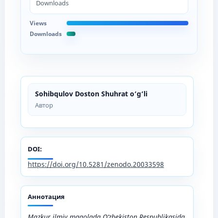
Downloads
Views
Downloads
Sohibqulov Doston Shuhrat o‘g‘li
Автор
DOI:
https://doi.org/10.5281/zenodo.20033598
Аннотация
Mazkur ilmiy maqolada O‘zbekiston Respublikasida