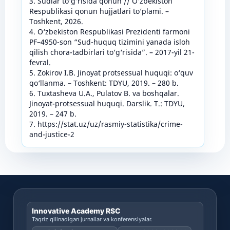
3. Sudlar to‘g‘risida qonun // O‘zbekiston
Respublikasi qonun hujjatlari to‘plami. –
Toshkent, 2026.
4. O‘zbekiston Respublikasi Prezidenti farmoni
PF–4950-son “Sud-huquq tizimini yanada isloh
qilish chora-tadbirlari to‘g‘risida”. – 2017-yil 21-
fevral.
5. Zokirov I.B. Jinoyat protsessual huquqi: o‘quv
qo‘llanma. – Toshkent: TDYU, 2019. – 280 b.
6. Tuxtasheva U.A., Pulatov B. va boshqalar.
Jinoyat-protsessual huquqi. Darslik. T.: TDYU,
2019. – 247 b.
7. https://stat.uz/uz/rasmiy-statistika/crime-
and-justice-2
Innovative Academy RSC
Taqriz qilinadigan jurnallar va konferensiyalar.