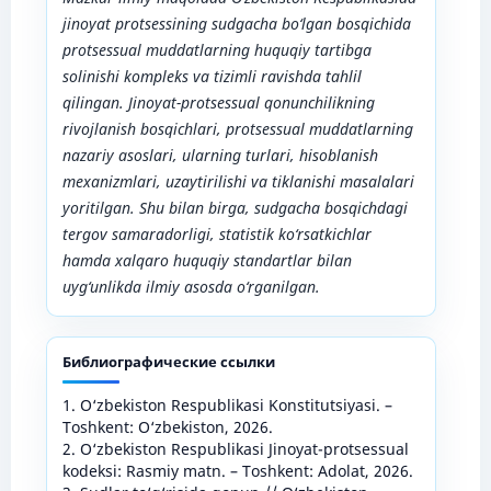
jinoyat protsessining sudgacha bo‘lgan bosqichida
protsessual muddatlarning huquqiy tartibga
solinishi kompleks va tizimli ravishda tahlil
qilingan. Jinoyat-protsessual qonunchilikning
rivojlanish bosqichlari, protsessual muddatlarning
nazariy asoslari, ularning turlari, hisoblanish
mexanizmlari, uzaytirilishi va tiklanishi masalalari
yoritilgan. Shu bilan birga, sudgacha bosqichdagi
tergov samaradorligi, statistik ko‘rsatkichlar
hamda xalqaro huquqiy standartlar bilan
uyg‘unlikda ilmiy asosda o‘rganilgan.
Библиографические ссылки
1. O‘zbekiston Respublikasi Konstitutsiyasi. –
Toshkent: O‘zbekiston, 2026.
2. O‘zbekiston Respublikasi Jinoyat-protsessual
kodeksi: Rasmiy matn. – Toshkent: Adolat, 2026.