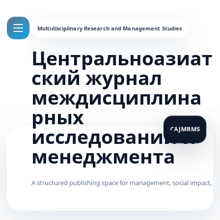
Центральноазиат
ский журнал
междисциплина
рных
исследований и
менеджмента