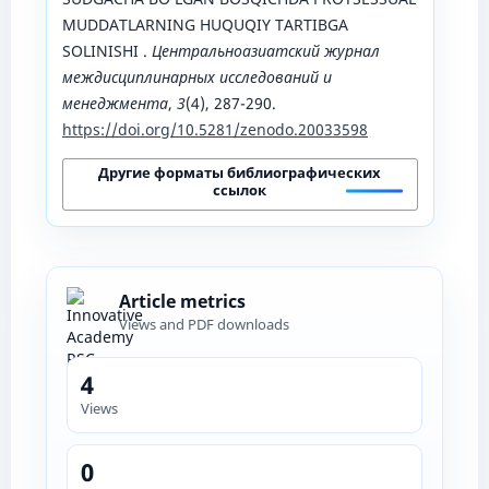
MUDDATLARNING HUQUQIY TARTIBGA
SOLINISHI .
Центральноазиатский журнал
междисциплинарных исследований и
менеджмента
,
3
(4), 287-290.
https://doi.org/10.5281/zenodo.20033598
Другие форматы библиографических
ссылок
Article metrics
Views and PDF downloads
4
Views
0