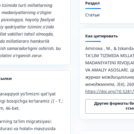
Раздел
 tizimida turli millatlarning
k madaniyatlarning o'zligini
Статьи
 psixologiya, hayotiy faoliyat
iy qadriyatlar tizimini o'zida
lat vakillari tahsil olmoqda,
Как цитировать
da millatlararo hamkorlik
ish samaradorligini oshirish, bu
Aminova , M., & Iskandar
latini o'rganish zarur.
TAʼLIM TIZIMIDA MIL
MADANIYATINI RIVOJLA
VA AMALIY ASOSLARI.
Ц
журнал междисциплинар
сылки
менеджмента
,
3
(4), 26
https://doi.org/10.528
araqqiyot yo‘limizni qat’iyat
ngi bosqichga ko‘taramiz // - T.:
Другие форматы б
ссы
m, 46-bet.
rning ta’lim migratsiyasi:
ukturasi va holati» mavzusida