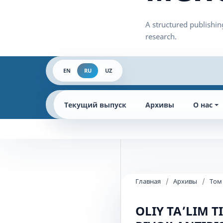
EN
RU
UZ
Текущий выпуск
Архивы
О нас
Главная
/
Архивы
/
Том 
OLIY TAʼLIM 