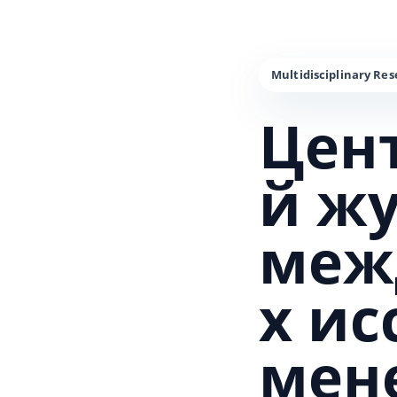
Цен
й ж
меж
х и
мен