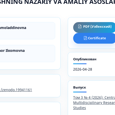
SHNING NAZARIY VA AMALIY ASOSLA
PDF (Узбекский)
amoladdinovna
Certificate
hor Ilxomovna
Опубликован
2026-04-28
Выпуск
81/zenodo.19941161
Том 3 № 4 (2026): Centra
Multidisciplinary Rese
Studies