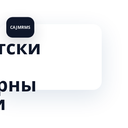
тски
рны
и