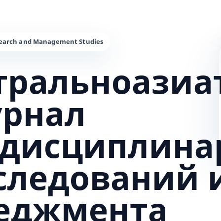
тральноазиа
урнал
дисциплина
сследований 
еджмента