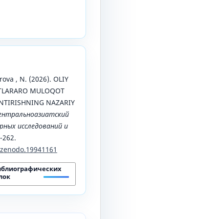
ova , N. (2026). OLIY
LATLARARO MULOQOT
NTIRISHNING NAZARIY
ентральноазиатский
ных исследований и
0-262.
1/zenodo.19941161
иблиографических
лок