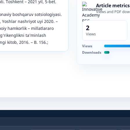
ti. Toshkent – 2021 yil, 5-bet.
Article metrics
Views and PDF dow
aviy boshqaruv sotsiologiyasi.
 Yoshlar nashriyot uyi 2020. –
2
moiy hamkorlik – millatlararo
Views
ag‘rikenglikni ta’minlash
ngi kitob, 2016. – B. 156.;
Views
Downloads