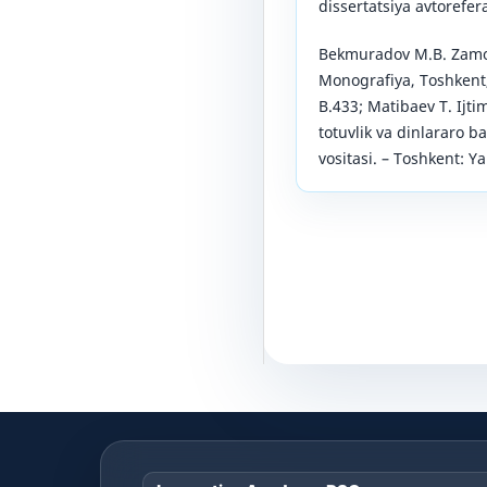
dissertatsiya avtorefera
Bekmuradov M.B. Zamon
Monografiya, Toshkent,
B.433; Matibaev T. Ijti
totuvlik va dinlararo b
vositasi. – Toshkent: Ya