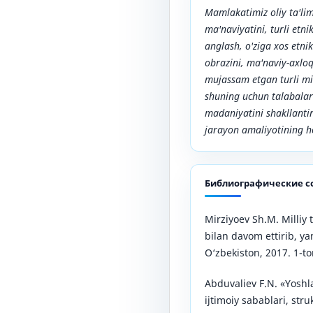
Mamlakatimiz oliy ta'lim
ma'naviyatini, turli etni
anglash, o'ziga xos etnik
obrazini, ma'naviy-axloq
mujassam etgan turli mil
shuning uchun talabalar
madaniyatini shakllantir
jarayon amaliyotining ho
Библиографические с
Mirziyoev Sh.M. Milliy t
bilan davom ettirib, ya
O‘zbekiston, 2017. 1-to
Abduvaliev F.N. «Yoshla
ijtimoiy sabablari, str