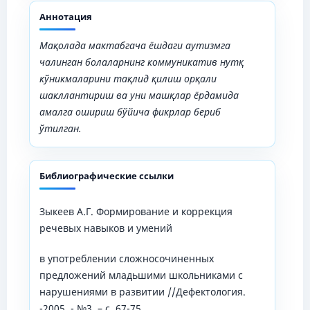
Аннотация
Мақолада мактабгача ёшдаги
аутизмга
чалинган
болаларнинг коммуникатив нутқ
кўникмаларини тақлид қилиш орқали
шакллантириш ва уни машқлар ёрдамида
амалга ошириш бўйича фикрлар бериб
ўтилган
.
Библиографические ссылки
Зыкеев А.Г. Формирование и коррекция
речевых навыков и умений
в употреблении сложносочиненных
предложений младьшими школьниками с
нарушениями в развитии //Дефектология.
-2005. - №3. – с. 67-75.